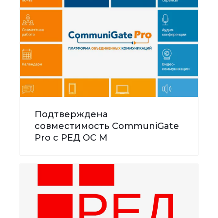
Подтверждена
совместимость CommuniGate
Pro с РЕД ОС М