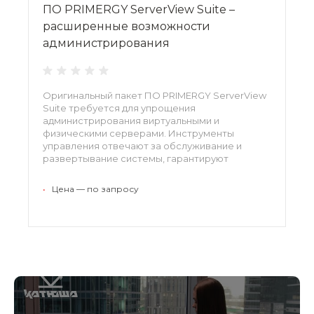
ПО PRIMERGY ServerView Suite –
расширенные возможности
администрирования
Оригинальный пакет ПО PRIMERGY ServerView
Suite требуется для упрощения
администрирования виртуальными и
физическими серверами. Инструменты
управления отвечают за обслуживание и
развертывание системы, гарантируют
безопасность данных и ускорение процессов.
Программное обеспечение отвечает и за
•
Цена — по запросу
интеграцию оборудования в существующие
корпоративные сети.