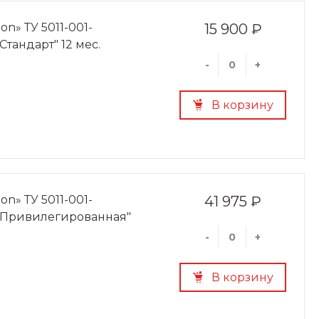
on» ТУ 5011-001-
15 900 ₽
Стандарт" 12 мес.
-
+
В корзину
on» ТУ 5011-001-
41 975 ₽
. "Привилегированная"
-
+
В корзину