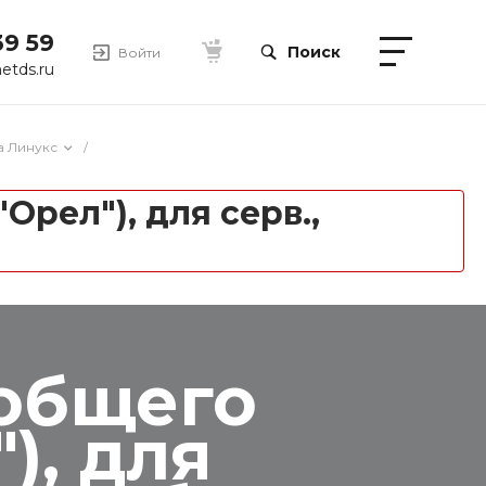
39 59
Поиск
Войти
etds.ru
а Линукс
/
рел"), для серв.,
общего
), для