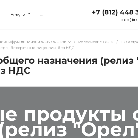
+7 (812) 448 
...
Услуги
info@m
 Минцифры лицензии ФСБ / ФСТЭК
/
Российские ОС
/
ПО Астр
ерв., бессрочные лицензии, без НДС
щего назначения (релиз "О
ез НДС
е продукты 
(релиз "Орел"