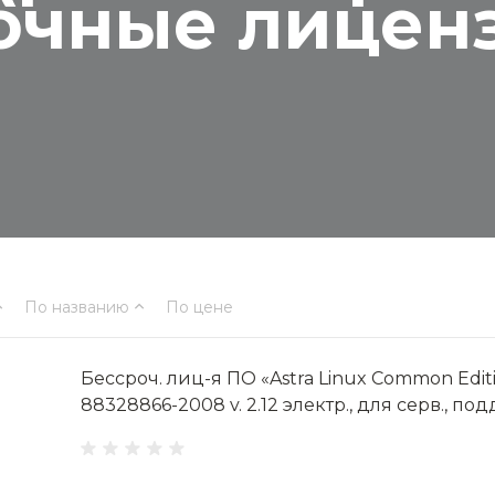
рочные лиценз
По названию
По цене
Бессроч. лиц-я ПО «Astra Linux Common Editi
88328866-2008 v. 2.12 электр., для серв., под