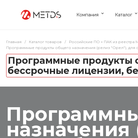
Компания
Каталог
Главная
/
Каталог товаров
/
Российские ПО + ПАК из реестра
Программные продукты общего назначения (релиз "Орел"), для с
Программные продукты об
бессрочные лицензии, б
Программны
назначения 