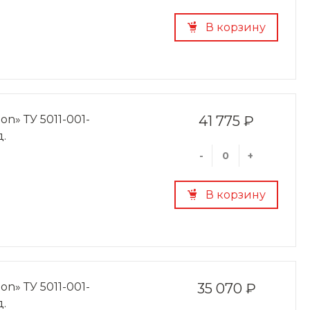
В корзину
on» ТУ 5011-001-
41 775 ₽
д.
-
+
В корзину
on» ТУ 5011-001-
35 070 ₽
д.