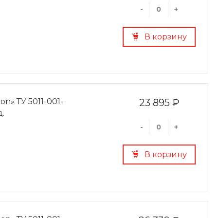
-
+
В корзину
on» ТУ 5011-001-
23 895 ₽
д.
-
+
В корзину