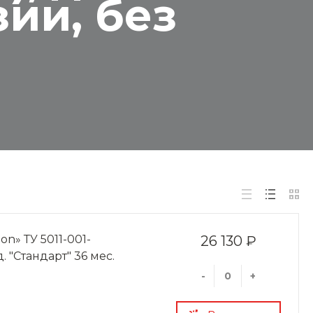
ии, без
on» ТУ 5011-001-
26 130 ₽
д. "Стандарт" 36 мес.
-
+