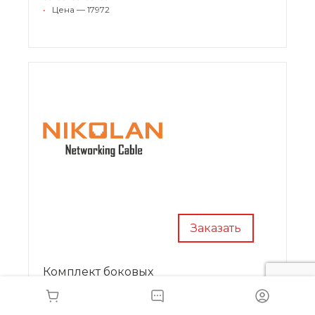
•
Цена — 17972
Заказать
Комплект боковых
цельнометаллических стенок для
шкафа серии TFR 33U глубиной