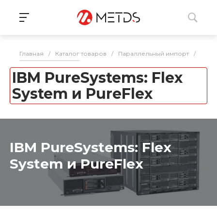
Главная
/
Каталог товаров
/
Параллельный импорт
/
Серв
IBM PureSystems: Flex
System и PureFlex
IBM PureSystems: Flex
System и PureFlex