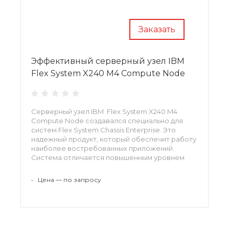
Заказать
Эффективный серверный узел IBM
Flex System X240 M4 Compute Node
Серверный узел IBM Flex System X240 M4
Compute Node создавался специально для
систем Flex System Chassis Enterprise. Это
надежный продукт, который обеспечит работу
наиболее востребованных приложений.
Система отличается повышенным уровнем
производительности, все операции
автоматизированы. Специальная опция
•
Цена — по запросу
отвечает за контроль энергопотребления,
перерасход исключается.