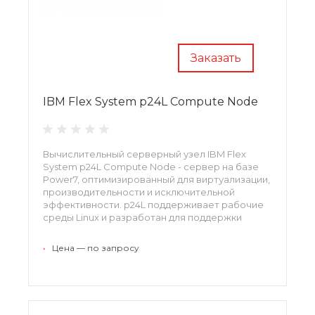
Заказать
IBM Flex System p24L Compute Node
Вычислительный серверный узел IBM Flex
System p24L Compute Node - сервер на базе
Power7, оптимизированный для виртуализации,
производительности и исключительной
эффективности. p24L поддерживает рабочие
среды Linux и разработан для поддержки
большого разнообразия рабочих нагрузок
вашей PureFlex System.
•
Цена — по запросу