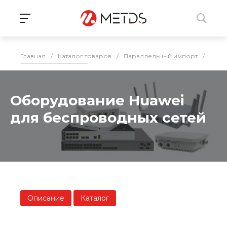
Главная
/
Каталог товаров
/
Параллельный импорт
/
ИБП,
Оборудование Huawei
для беспроводных сетей
Описание
Каталог