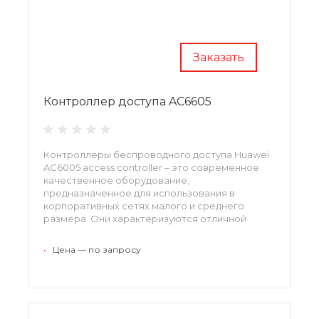
Заказать
Контроллер доступа AC6605
Контроллеры беспроводного доступа Huawei
AC6005 access controller – это современное
качественное оборудование,
предназначенное для использования в
корпоративных сетях малого и среднего
размера. Они характеризуются отличной
функциональностью, производительностью и
эффективностью. Устройства просты в
•
Цена — по запросу
установке и эксплуатации.