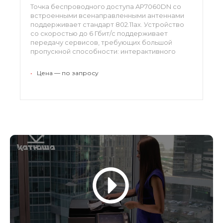
Точка беспроводного доступа AP7060DN со
встроенными всенаправленными антеннами
поддерживает стандарт 802.11ax. Устройство
со скоростью до 6 Гбит/с поддерживает
передачу сервисов, требующих большой
пропускной способности: интерактивного
обучения с применением технологий
виртуальной и дополненной реальности,
•
Цена — по запросу
потокового HD-видео качества 4K/8K,
мультимедиа, облачных рабочих столов и
других корпоративных сервисов
беспроводного доступа.