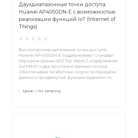
Двухдиапазонные точки доступа
Huawei AP4050DN-E с возможностью
реализации функций IoT (Internet of
Things)
Высокопроизводительные точки доступа
Huawei AP4050DN-E поддерживают стандарт
передачи данных 802.11ac Wave 2, кодирование
2x2 MIMO и два пространственных потока.
Обеспечивая гигабитные скорости передачи
данных и продвинутые функции надежности,
модели позволяют реализовывать в сетевой
среде функции IoT (Internet of Things)
•
Цена — по запросу