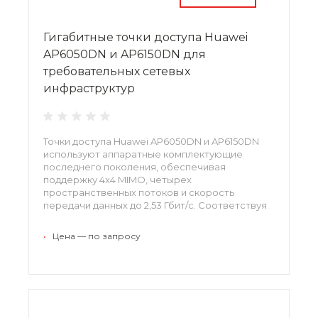
Гигабитные точки доступа Huawei
AP6050DN и AP6150DN для
требовательных сетевых
инфраструктур
Точки доступа Huawei AP6050DN и AP6150DN
используют аппаратные комплектующие
последнего поколения, обеспечивая
поддержку 4x4 MIMO, четырех
пространственных потоков и скорость
передачи данных до 2,53 Гбит/с. Соответствуя
требованиям к пропускной способности
широкополосных сервисов, устройства могут
•
Цена — по запросу
использоваться для приложений, критичных к
быстродействию и задержке отклика.