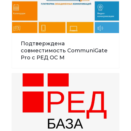
Подтверждена
совместимость CommuniGate
Pro с РЕД ОС М