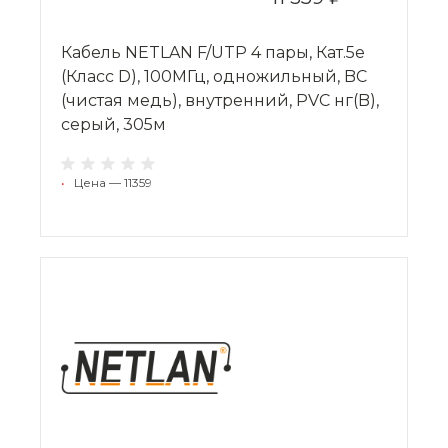
Кабель NETLAN F/UTP 4 пары, Кат.5e
(Класс D), 100МГц, одножильный, BC
(чистая медь), внутренний, PVC нг(B),
серый, 305м
•
Цена — 11359