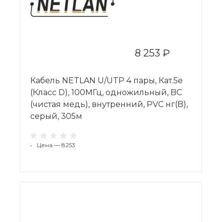
8 253 ₽
Кабель NETLAN U/UTP 4 пары, Кат.5e
(Класс D), 100МГц, одножильный, BC
(чистая медь), внутренний, PVC нг(B),
серый, 305м
•
Цена — 8253