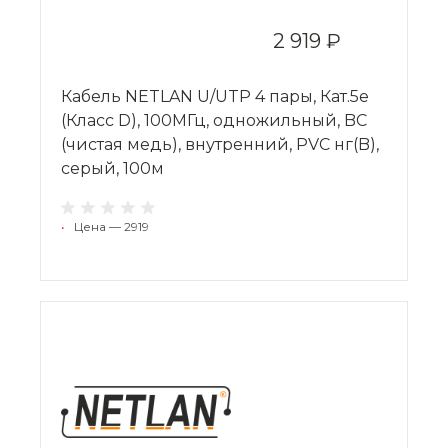
2 919 ₽
Кабель NETLAN U/UTP 4 пары, Кат.5e
(Класс D), 100МГц, одножильный, BC
(чистая медь), внутренний, PVC нг(B),
серый, 100м
•
Цена — 2919