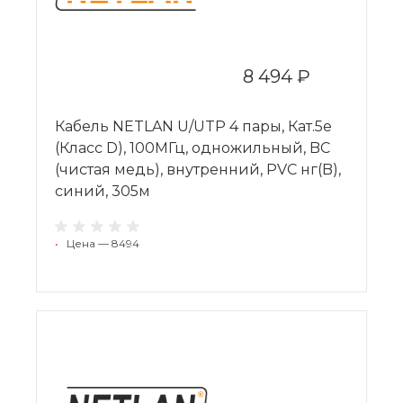
8 494 ₽
Кабель NETLAN U/UTP 4 пары, Кат.5e
(Класс D), 100МГц, одножильный, BC
(чистая медь), внутренний, PVC нг(B),
синий, 305м
•
Цена — 8494