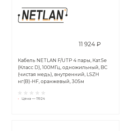
11 924 ₽
Кабель NETLAN F/UTP 4 пары, Кат.5e
(Класс D), 100МГц, одножильный, BC
(чистая медь), внутренний, LSZH
нг(B)-HF, оранжевый, 305м
•
Цена — 11924