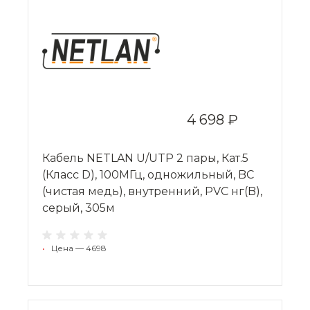
4 698 ₽
Кабель NETLAN U/UTP 2 пары, Кат.5
(Класс D), 100МГц, одножильный, BC
(чистая медь), внутренний, PVC нг(B),
серый, 305м
•
Цена — 4698