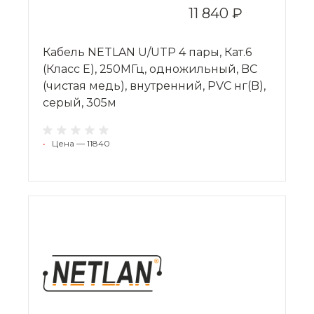
11 840 ₽
Кабель NETLAN U/UTP 4 пары, Кат.6
(Класс E), 250МГц, одножильный, BC
(чистая медь), внутренний, PVC нг(B),
серый, 305м
•
Цена — 11840