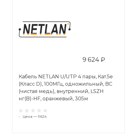
9 624 ₽
Кабель NETLAN U/UTP 4 пары, Кат.5e
(Класс D), 100МГц, одножильный, BC
(чистая медь), внутренний, LSZH
нг(B)-HF, оранжевый, 305м
•
Цена — 9624