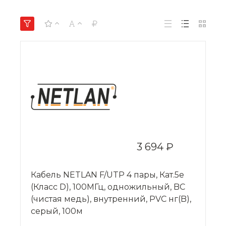
3 694 ₽
Кабель NETLAN F/UTP 4 пары, Кат.5e
(Класс D), 100МГц, одножильный, BC
(чистая медь), внутренний, PVC нг(B),
серый, 100м