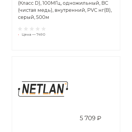
(Класс D), 100МГц, одножильный, BC
(чистая медь), внутренний, PVC нг(B),
серый, 500м
•
Цена — 7490
5 709 ₽