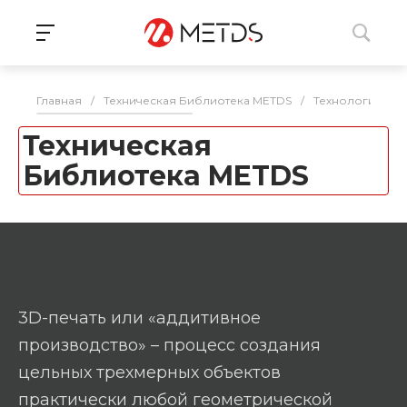
Главная
/
Техническая Библиотека METDS
/
Технологии 3D 
Техническая
Библиотека METDS
3D-печать или «аддитивное
производство» – процесс создания
цельных трехмерных объектов
практически любой геометрической