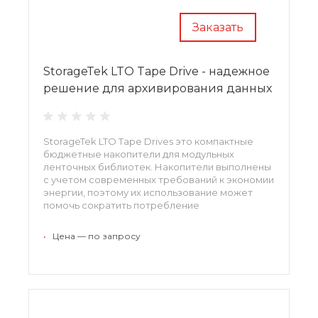
Заказать
StorageTek LTO Tape Drive - надежное
решение для архивирования данных
StorageTek LTO Tape Drives это компактные
бюджетные накопители для модульных
ленточных библиотек. Накопители выполнены
с учетом современных требований к экономии
энергии, поэтому их использование может
помочь сократить потребление
электричества. Устройства обеспечивают
надежное хранение важных корпоративных
•
Цена — по запросу
данных.