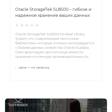
Oracle StorageTek SL8500 – гибкое и
надежное хранение ваших данных
Oracle StorageTek SL8500 Modular Library
System это современные ленточные
библиотеки, которые отлично интегрируются
с базами данных семейства Oracle Exadata.
Они гарантируют достаточную емкость
хранения и отличную производительность.
Поддерживаются все существующие типы
приводов. Эти системы позволяют повысить
•
Цена — по запросу
рентабельность и эффективность.