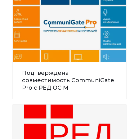
Подтверждена
совместимость CommuniGate
Pro с РЕД ОС М