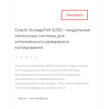
Заказать
Oracle StorageTek SL150 – модульные
ленточные системы для
оптимального резервного
копирования
Oracle StorageTek SL150 Modular Tape Library
это модульные ленточные библиотеки,
предназначенные для использования в
динамически развивающейся
информационной среде. Они обеспечивают
отличную функциональность и
масштабируемость. Высокая плотность
установки накопителей позволяет
•
Цена — по запросу
оптимизировать использование свободного
пространства.