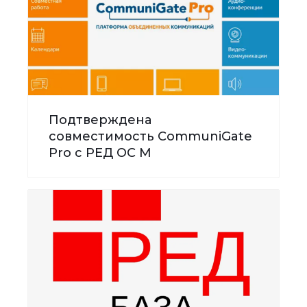
Подтверждена
совместимость CommuniGate
Pro с РЕД ОС М