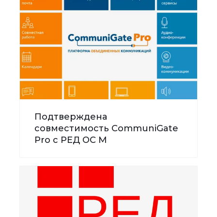
Подтверждена
совместимость CommuniGate
Pro с РЕД ОС М