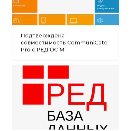
Подтверждена
совместимость CommuniGate
Pro с РЕД ОС М