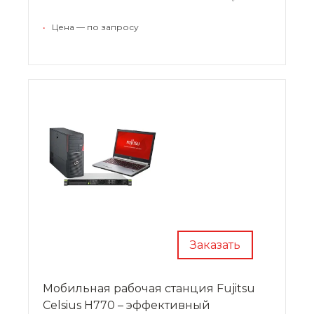
полноразмерные графические платы,
возможность увеличения емкости хранилища
•
Цена — по запросу
до 14 ТБ, высокопроизводительные
твердотельные накопители PCIe обеспечат
мгновенную загрузку важных приложений,
поддержка PCI, высоконадежные диски
корпоративного класса для непрерывной
эксплуатации
Заказать
Мобильная рабочая станция Fujitsu
Celsius H770 – эффективный