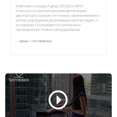
Рабочие станции Fujitsu CELSIUS R970
относятся к высокопроизводительным
двухпроцессорным системам, применяемым с
целью упрощения реализации многих задач, с
которыми сталкиваются компании и
предприятия. Новое оборудование
отличается высокотехнологичной и
отказоустойчивой аппаратной конфигурацией,
•
Цена — по запросу
что позволит ему эффективно работать в
любой информационной среде.