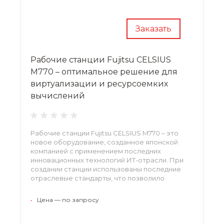
Заказать
Рабочие станции Fujitsu CELSIUS
M770 – оптимальное решение для
виртуализации и ресурсоемких
вычислений
Рабочие станции Fujitsu CELSIUS M770 – это
новое оборудование, созданное японской
компанией с применением последних
инновационных технологий ИТ-отрасли. При
создании станции использованы последние
отраслевые стандарты, что позволило
получить устройства с новыми
функциональными возможностями и более
•
Цена — по запросу
высоким уровнем производительности.