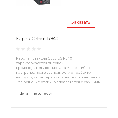
Заказать
Fujitsu Celsius R940
Рабочая станция CELSIUS R940
характеризуется высокой
производительностью. Она может гибко
настраиваться в зависимости от рабочих
нагрузок, характерных для вашей организации.
Это решение отлично справляется с самымим
ресурсоемкими приложениями и
поддерживает новейшие графические карты
•
Цена — по запросу
NVIDIA GRID. Рабочие станции хорошо
справляются с виртуализацией и поддержкой
высокопроизводительных вычислений.