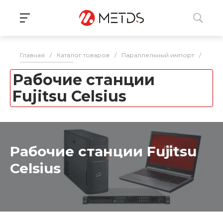
Главная
/
Каталог товаров
/
Параллельный импорт
/
Рабо
Рабочие станции
Fujitsu Celsius
Рабочие станции Fujitsu
Celsius