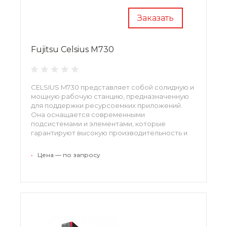
Заказать
Fujitsu Celsius M730
CELSIUS M730 представляет собой солидную и
мощную рабочую станцию, предназначенную
для поддержки ресурсоемких приложений.
Она оснащается современными
подсистемами и элементами, которые
гарантируют высокую производительность и
стабильную работу в течение длительного
времени. Благодаря компактному форм-
•
Цена — по запросу
фактору оборудование может быть
размещено непосредственно на рабочем
столе.