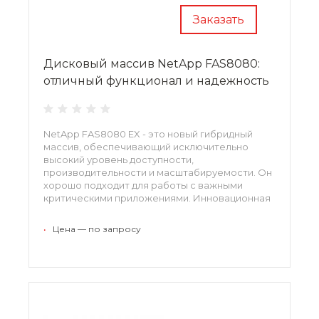
Заказать
Дисковый массив NetApp FAS8080:
отличный функционал и надежность
NetApp FAS8080 EX - это новый гибридный
массив, обеспечивающий исключительно
высокий уровень доступности,
производительности и масштабируемости. Он
хорошо подходит для работы с важными
критическими приложениями. Инновационная
платформа, на которой базируется новый
массив, предоставляет отличные
•
Цена — по запросу
возможности по гибкому хранению и
управлению данными.