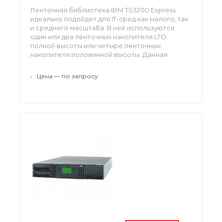
Ленточная библиотека IBM TS3200 Express
идеально подойдет для IT-сред как малого, так
и среднего масштаба. В ней используются
один или два ленточных накопителя LTO
полной высоты или четыре ленточных
накопителя половинной высоты. Данная
система предоставляет 48 слотов для
картриджей ленточного типа. Все это
•
Цена — по запросу
характеризует библиотеку как экономически
выгодное решение, позволяющее в полной
мере осуществить увеличение емкости
системы хранения данных при помощи
технологии LTO. Накопители LTO позволяют
передавать несжатые данные со скоростью до
120 МБ\с.