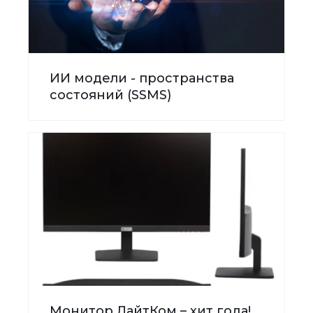
ИИ модели - пространства
состояний (SSMS)
Монитор ЛайтКом – хит года!