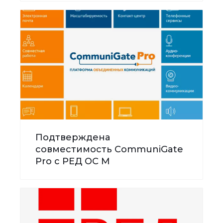
Подтверждена
совместимость CommuniGate
Pro с РЕД ОС М