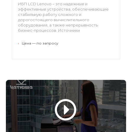
ИБП LCD Lenovo – это надежные и
эффективные устройства, обеспечивающие
стабильную работу сложного и
дорогостоящего вычислительного
оборудования, а также непрерывность
бизнес-процессов. Источники
бесперебойного питания, представленные в
разделе снабжены жидкокристаллическим
•
Цена — по запросу
дисплеем, благодаря чему их эксплуатация и
обслуживание становятся проще и удобнее.