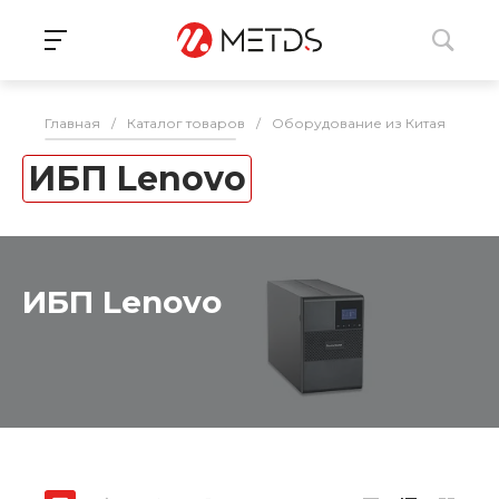
Главная
/
Каталог товаров
/
Оборудование из Китая
/
ИБП
ИБП Lenovo
ИБП Lenovo