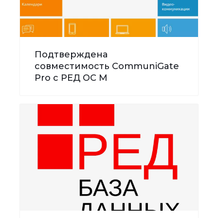
Подтверждена
совместимость CommuniGate
Pro с РЕД ОС М