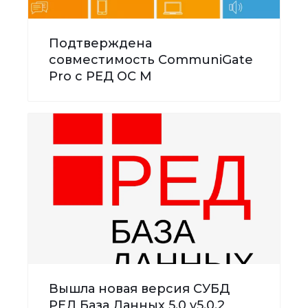
Подтверждена
совместимость CommuniGate
Pro с РЕД ОС М
Вышла новая версия СУБД
РЕД База Данных 5.0 v5.0.2