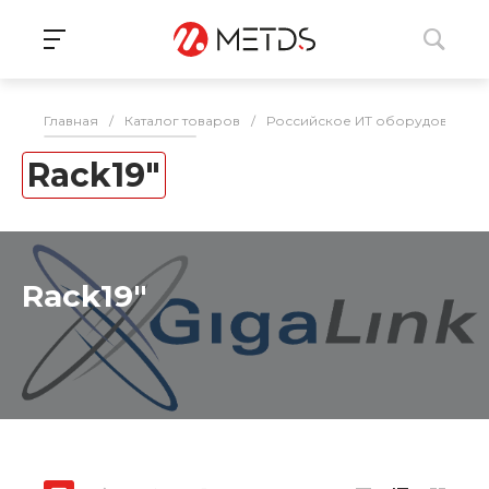
Главная
/
Каталог товаров
/
Российское ИТ оборудование 
Rack19"
Rack19"