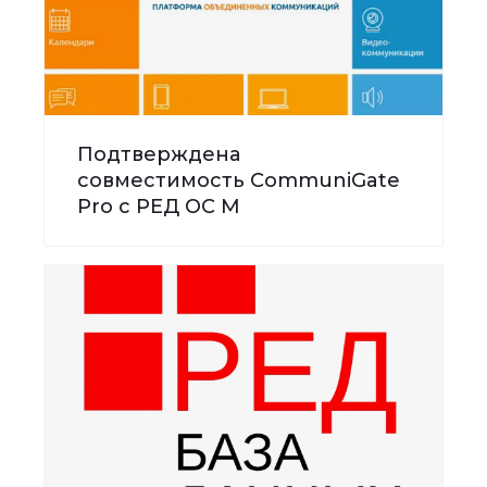
Подтверждена
совместимость CommuniGate
Pro с РЕД ОС М