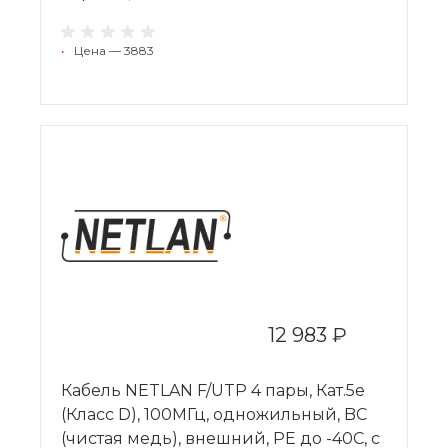
•
Цена — 3883
12 983 ₽
Кабель NETLAN F/UTP 4 пары, Кат.5e
(Класс D), 100МГц, одножильный, BC
(чистая медь), внешний, PE до -40C, с