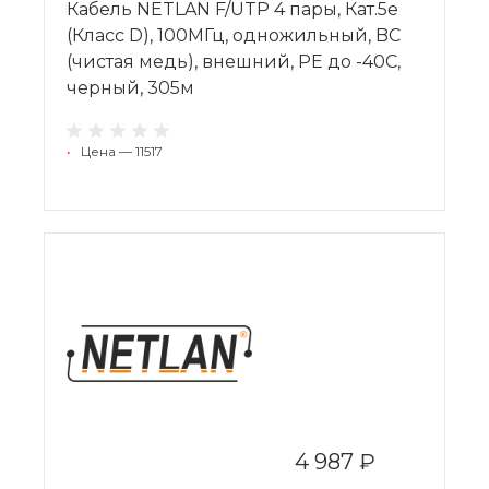
Кабель NETLAN F/UTP 4 пары, Кат.5e
(Класс D), 100МГц, одножильный, BC
(чистая медь), внешний, PE до -40C,
черный, 305м
•
Цена — 11517
4 987 ₽