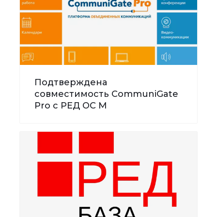
Подтверждена
совместимость CommuniGate
Pro с РЕД ОС М