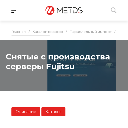
Главная
/
Каталог товаров
/
Параллельный импорт
/
Серв
Снятые с производства
серверы Fujitsu
Описание
Каталог