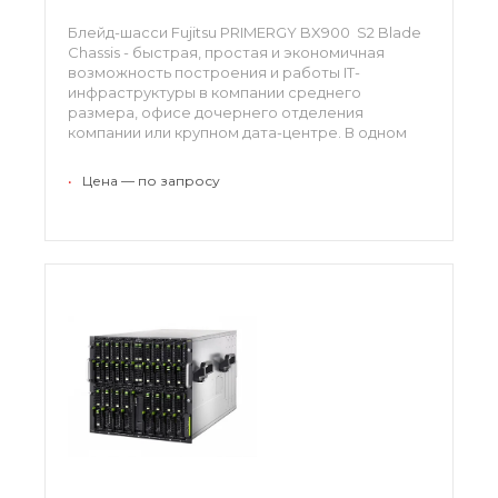
Блейд-шасси Fujitsu PRIMERGY BX900 S2 Blade
Chassis - быстрая, простая и экономичная
возможность построения и работы IT-
инфраструктуры в компании среднего
размера, офисе дочернего отделения
компании или крупном дата-центре. В одном
шасси 10U PRIMERGY BX900 S2 вмещается до 18
серверных модулей и модулей хранения.
•
Цена — по запросу
Благодаря компактному форм-фактору,
система BX900 S2 является лидером в своем
классе.