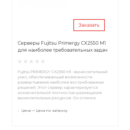
Заказать
Серверы Fujitsu Primergy CX2550 M1
для наиболее требовательных задач
Fujitsu PRIMERGY CX2550 M1 - вычислительный
узел, обеспечивающий возможности
развертывания наиболее востребованных
решений. Этот сервер характеризуется
исключительной плотностью размещения
вычислительных ресурсов. Он отлично
подойдет для использования в современных
центрах обработки данных, а также в
•
Цена — Цена по запросу
организациях любого размера и рода
деятельности.