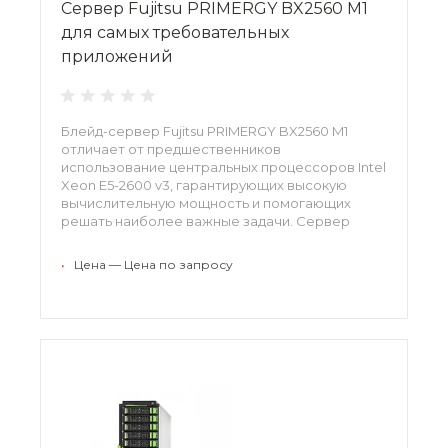
Сервер Fujitsu PRIMERGY BX2560 M1
для самых требовательных
приложений
Блейд-сервер Fujitsu PRIMERGY BX2560 M1
отличает от предшественников
использование центральных процессоров Intel
Xeon E5-2600 v3, гарантирующих высокую
вычислительную мощность и помогающих
решать наиболее важные задачи. Сервер
может комплектоваться 2-мя CPU, каждый из
которых обладает 18 ядрами и 45МБ кэша.
•
Цена — Цена по запросу