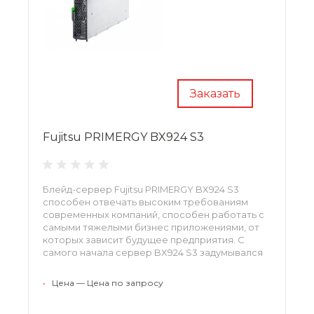
Заказать
Fujitsu PRIMERGY BX924 S3
Блейд-сервер Fujitsu PRIMERGY BX924 S3
способен отвечать высоким требованиям
современных компаний, способен работать с
самыми тяжелыми бизнес приложениями, от
которых зависит будущее предприятия. С
самого начала сервер BX924 S3 задумывался
как отказоустойчивое и непрерывно
масштабируемое оборудование, именно
•
Цена — Цена по запросу
поэтому спрос на него растет с каждым днем.