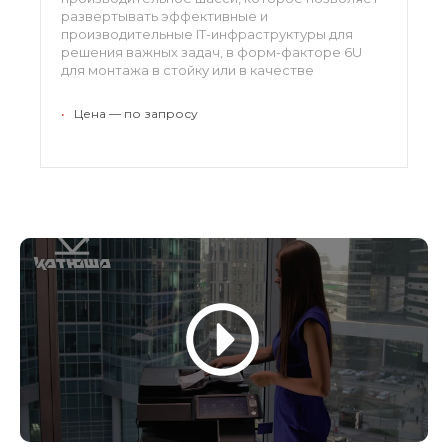
развертывать эффективные и
производительные IT-инфраструктуры для
решения важных задач, в форм-факторе 6U
для монтажа в стойку или в качестве
напольной системы. В шасси могут быть
установлены до 8 единиц оборудования
•
Цена — по запросу
(блейд-серверов или модулей хранения).