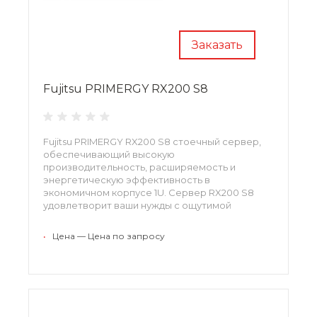
Заказать
Fujitsu PRIMERGY RX200 S8
Fujitsu PRIMERGY RX200 S8 стоечный сервер,
обеспечивающий высокую
производительность, расширяемость и
энергетическую эффективность в
экономичном корпусе 1U. Сервер RX200 S8
удовлетворит ваши нужды с ощутимой
экономией бюджетных затрат. Оптимальные
эксплуатационные затраты и долгосрочная
•
Цена — Цена по запросу
практичность использования серверов Fujitsu
соответствует высоким требованиям
качества в сфере IT.