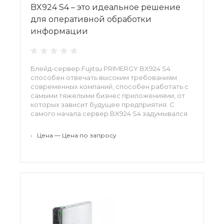
BX924 S4 – это идеальное решение
для оперативной обработки
информации
Блейд-сервер Fujitsu PRIMERGY BX924 S4
способен отвечать высоким требованиям
современных компаний, способен работать с
самыми тяжелыми бизнес приложениями, от
которых зависит будущее предприятия. С
самого начала сервер BX924 S4 задумывался
как отказоустойчивое и непрерывно
масштабируемое оборудование, именно
•
Цена — Цена по запросу
поэтому спрос на него растет с каждым днем.