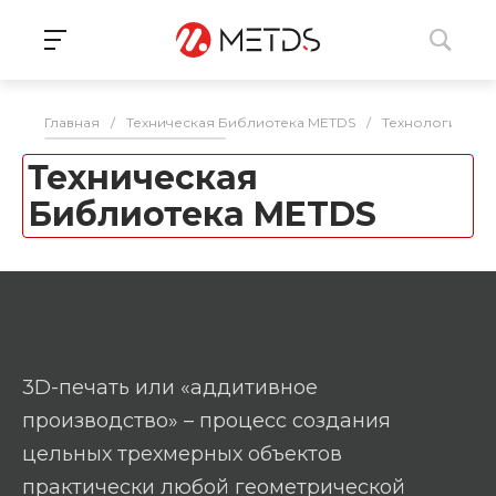
Главная
/
Техническая Библиотека METDS
/
Технологии 3D 
Техническая
Библиотека METDS
3D-печать или «аддитивное
производство» – процесс создания
цельных трехмерных объектов
практически любой геометрической