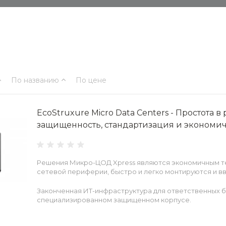
По названию
По цене
EcoStruxure Micro Data Centers - Простота в
защищенность, стандартизация и экономи
Решения Микро-ЦОД Xpress являются экономичным т
сетевой периферии, быстро и легко монтируются и вв
Законченная ИТ-инфраструктура для ответственных 
специализированном защищенном корпусе.
Решение включает в себя: распределение питания, И