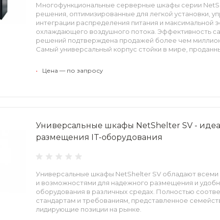
Многофункциональные серверные шкафы серии NetShe
решения, оптимизированные для легкой установки, у
интеграции распределения питания и максимальной 
охлаждающего воздушного потока. Эффективность са
решений подтверждена продажей более чем миллион
Самый универсальный корпус стойки в мире, проданны
миллиона единиц!
•
Цена — по запросу
Универсальные шкафы NetShelter SV - иде
размещения IT-оборудования
Универсальные шкафы NetShelter SV обладают всем
и возможностями для надежного размещения и удобно
оборудования в различных средах. Полностью соотв
стандартам и требованиям, представленное семейст
лидирующие позиции на рынке.