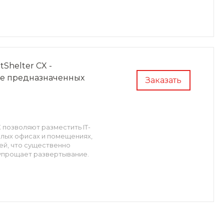
helter CX -
не предназначенных
Заказать
позволяют разместить IT-
лых офисах и помещениях,
ей, что существенно
 упрощает развертывание.