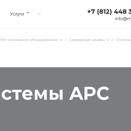
+7 (812) 448 
...
Услуги
info@m
KVM, монтажное оборудование
/
Серверные шкафы
/
Стоечн
истемы APC