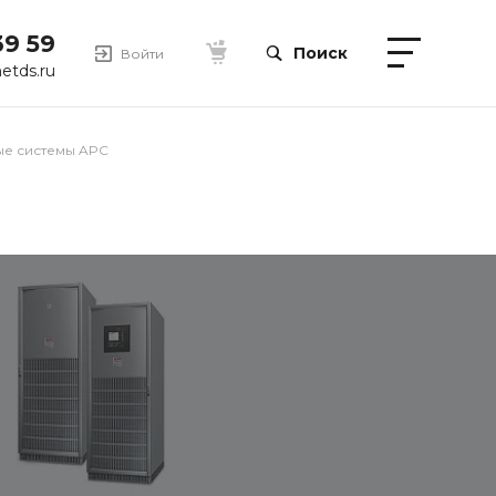
39 59
Поиск
Войти
etds.ru
ые системы APC