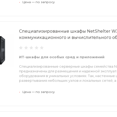
среды
•
Цена — по запросу
Специализированные шкафы NetShelter W
коммуникационного и вычислительного о
ИТ-шкафы для особых сред и приложений
Специализированные серверные шкафы семейства Ne
предназначены для размещения и надежной эксплуа
оборудования в уникальных условиях. Так, настенные
развертывания небольших узлов и локальных сетей, 
обеспечивают защиту размещенного оборудования п
•
Цена — по запросу