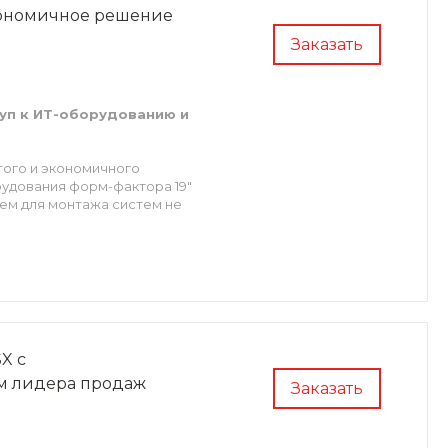
экономичное решение
Заказать
уп к ИТ-оборудованию и
того и экономичного
удования форм-фактора 19"
ем для монтажа систем не
на уровне стойки,
ть использования.
X с
м лидера продаж
Заказать