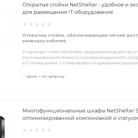
Открытые стойки NetShelter - удобное и 
для размещения IT-оборудования
Открытые стойки, обеспечивающие легкий дост
разводку кабелей
Открытые стойки NetShelter предназначены для прос
монтажа вычислительного и коммуникационного обор
в IT-помещениях. Стойки являются идеальным решени
требующих защиты от несанкционированного доступа 
обеспечивая удобство, экономичность и эффективнос
•
Цена — по запросу
Многофункциональные шкафы NetShelter S
оптимизированной компоновкой и статусо