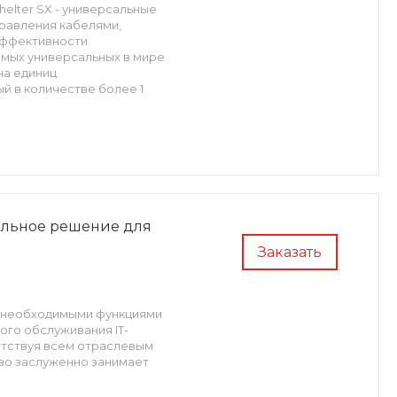
lter SX - универсальные
правления кабелями,
эффективности
мых универсальных в мире
а единиц.
й в количестве более 1
альное решение для
Заказать
и необходимыми функциями
го обслуживания IT-
етствуя всем отраслевым
во заслуженно занимает