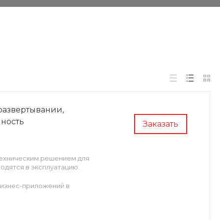
 развертывании,
чность
Заказать
ехническим решением для
одятся в эксплуатацию.
бизнес-приложений в
БП, и контроль окружающей