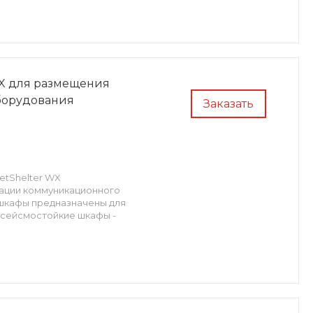
X для размещения
борудования
Заказать
tShelter WX
тации коммуникационного
 шкафы предназначены для
а сейсмостойкие шкафы -
о стандартам NEBS.