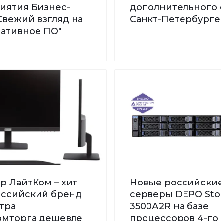
иятия Бизнес-
дополнительного 
Свежий взгляд на
Санкт-Петербурге
нативное ПО"
р ЛайтКом – хит
Новые российски
Российский бренд
серверы DEPO St
тра
3500А2R на базе
мторга дешевле
процессоров 4-го 