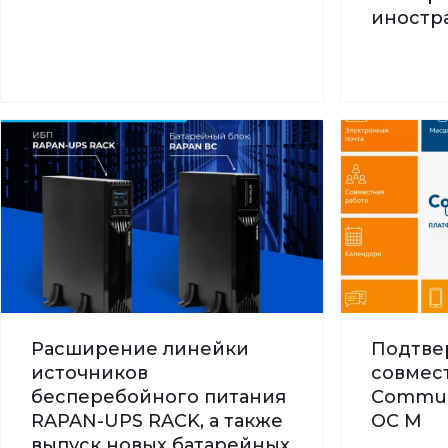
иностра
Расширение линейки
Подтве
источников
совмес
бесперебойного питания
Commun
RAPAN-UPS RACK, а также
ОС М
выпуск новых батарейных