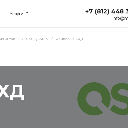
+7 (812) 448 
...
Услуги
info@m
из Китая
/
СХД QSAN
/
Файловые СХД
СХД