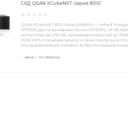
СХД QSAN XCubeNXT серия 8100
QSAN XCubeNXT 8100 Series (XN8100) — Unified Storage 
D1715TER (доступен вариант 8‑core D1735TR) с 16 GB R
контроллер (до 256 GB), производительностью до 700K
300K IOPS (случайная запись), а также пропускной спо
(последовательное чтение) и 8 GB/s (последовательная 
•
Цена — по запросу