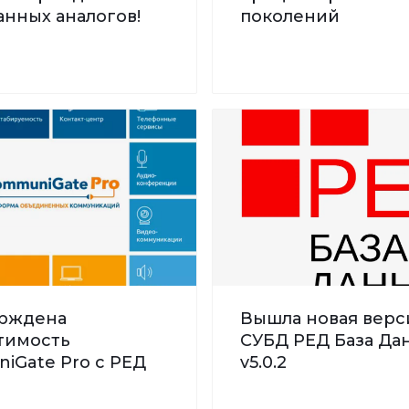
нных аналогов!
поколений
рждена
Вышла новая верс
тимость
СУБД РЕД База Дан
iGate Pro с РЕД
v5.0.2