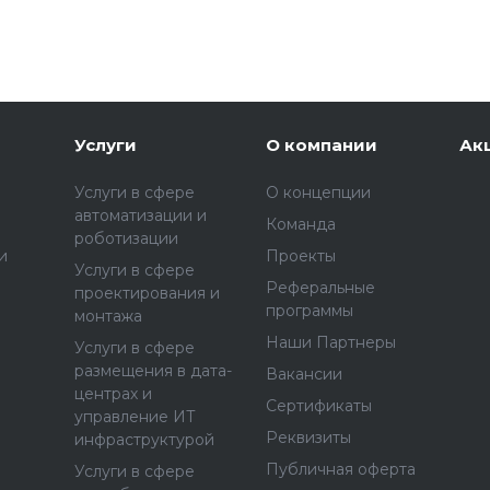
Услуги
О компании
Ак
Услуги в сфере
О концепции
автоматизации и
Команда
роботизации
и
Проекты
Услуги в сфере
Реферальные
проектирования и
программы
монтажа
Наши Партнеры
Услуги в сфере
размещения в дата-
Вакансии
центрах и
Сертификаты
управление ИТ
Реквизиты
инфраструктурой
Публичная оферта
Услуги в сфере