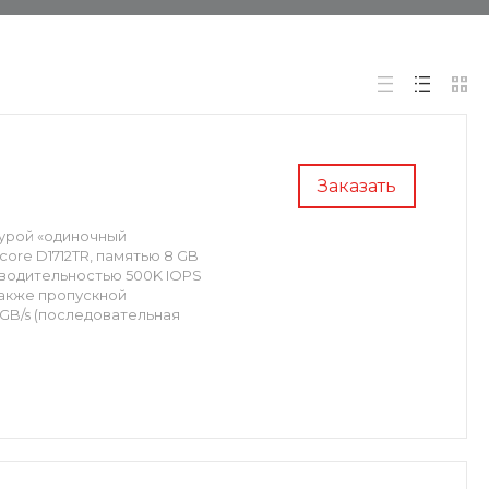
Заказать
турой «одиночный
ore D1712TR, памятью 8 GB
зводительностью 500K IOPS
 также пропускной
 GB/s (последовательная