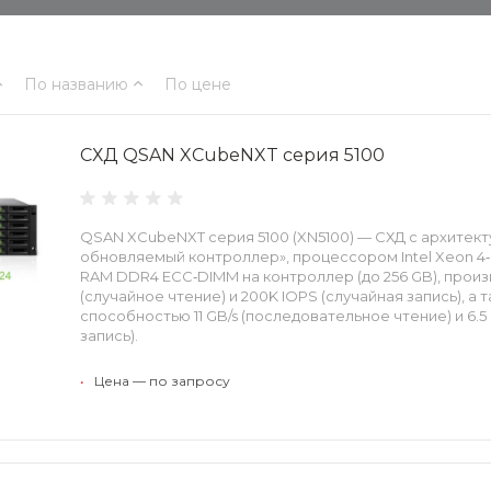
По названию
По цене
СХД QSAN XCubeNXT серия 5100
QSAN XCubeNXT серия 5100 (XN5100) — CХД с архитек
обновляемый контроллер», процессором Intel Xeon 4‑c
RAM DDR4 ECC‑DIMM на контроллер (до 256 GB), прои
(случайное чтение) и 200K IOPS (случайная запись), а
способностью 11 GB/s (последовательное чтение) и 6.5
запись). ​
•
Цена — по запросу