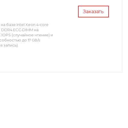
Заказать
на базе Intel Xeon 4‑core
AM DDR4 ECC‑DIMM на
 IOPS (случайное чтение) и
собностью до 17 GB/s
запись). ​