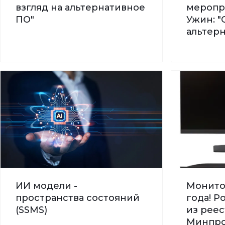
взгляд на альтернативное
меропр
ПО"
Ужин: "
альтер
ИИ модели -
Монито
пространства состояний
года! 
(SSMS)
из реес
Минпро