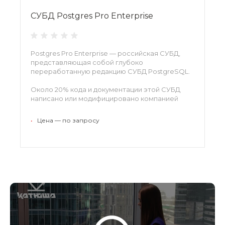
СУБД Postgres Pro Enterprise
Postgres Pro Enterprise — российская СУБД,
представляющая собой глубоко
переработанную редакцию СУБД PostgreSQL.
Около 20% кода и документации этой СУБД
написано или модифицировано компанией
Postgres Pro..
•
Цена — по запросу