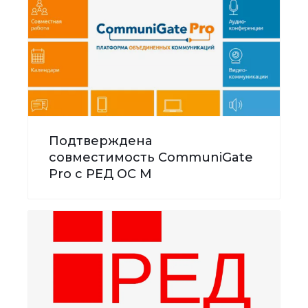
Подтверждена
совместимость CommuniGate
Pro с РЕД ОС М