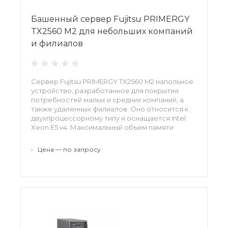
Башенный сервер Fujitsu PRIMERGY
TX2560 M2 для небольших компаний
и филиалов
Сервер Fujitsu PRIMERGY TX2560 M2 напольное
устройство, разработанное для покрытия
потребностей малых и средних компаний, а
также удаленных филиалов. Оно относится к
двухпроцессорному типу и оснащается Intel
Xeon E5 v4. Максимальный объем памяти
стандарта DDR4 можно доводить до 1536 ГБ.
Высокий уровень безотказности сервера и его
•
Цена — по запросу
тихая работа обеспечивают стабильность и
комфортную обстановку в помещении.