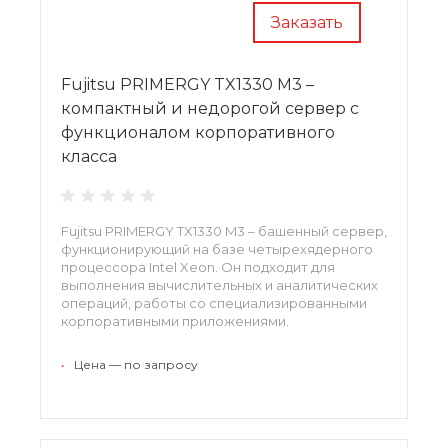
Заказать
Fujitsu PRIMERGY TX1330 M3 –
компактный и недорогой сервер с
функционалом корпоративного
класса
Fujitsu PRIMERGY TX1330 M3 – башенный сервер,
функционирующий на базе четырехядерного
процессора Intel Xeon. Он подходит для
выполнения вычислительных и аналитических
операций, работы со специализированными
корпоративными приложениями.
Максимальная емкость памяти составляет 120
Тб, которая достигается путем подключения
•
Цена — по запросу
до 12 накопителей среднего форм-фактора.