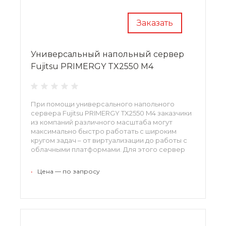
Заказать
Универсальный напольный сервер
Fujitsu PRIMERGY TX2550 M4
При помощи универсального напольного
сервера Fujitsu PRIMERGY TX2550 M4 заказчики
из компаний различного масштаба могут
максимально быстро работать с широким
кругом задач – от виртуализации до работы с
облачными платформами. Для этого сервер
оснащается высокопроизводительными
процессорами Intel Xeon последнего
•
Цена — по запросу
поколения и оперативной памятью DDR4
объемом до 768 Гб.