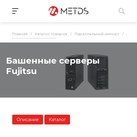
Главная
/
Каталог товаров
/
Параллельный импорт
/
Серв
Башенные серверы
Fujitsu
Описание
Каталог