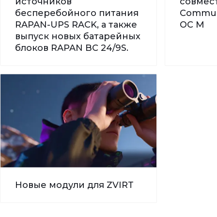
источников
совмес
бесперебойного питания
Commun
RAPAN-UPS RACK, а также
ОС М
выпуск новых батарейных
блоков RAPAN BC 24/9S.
Новые модули для ZVIRT