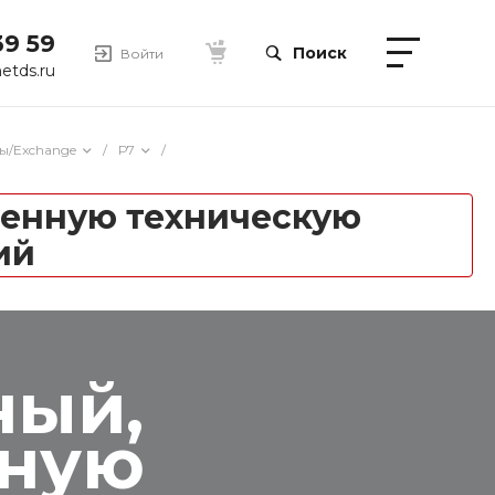
39 59
Поиск
Войти
etds.ru
ы/Exchange
/
Р7
/
ренную техническую
ий
ный,
нную