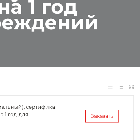
а 1 год
реждений
альный), сертификат
 1 год для
Заказать