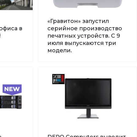
«Гравитон» запустил
офиса в
серийное производство
!
печатных устройств. С 9
июля выпускаются три
модели.
е
DEPO Computers выводит