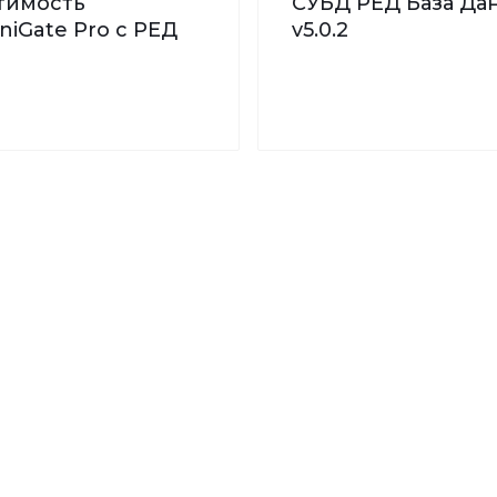
тимость
СУБД РЕД База Дан
iGate Pro с РЕД
v5.0.2