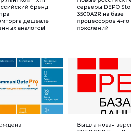
Российский бренд
серверы DEPO St
тра
3500А2R на базе
мторга дешевле
процессоров 4-го 
нных аналогов!
поколений
рждена
Вышла новая верс