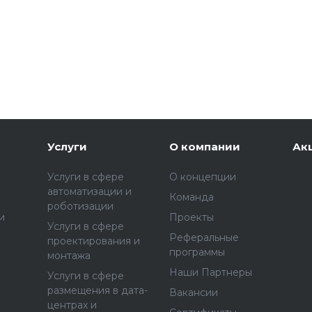
Услуги
О компании
Ак
Услуги в сфере
О концепции
автоматизации и
Команда
роботизации
и
Проекты
Услуги в сфере
Реферальные
проектирования и
программы
монтажа
Наши Партнеры
Услуги в сфере
размещения в дата-
Вакансии
центрах и