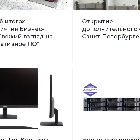
б итогах
Открытие
иятия Бизнес-
дополнительного 
Свежий взгляд на
Санкт-Петербурге
нативное ПО"
р ЛайтКом – хит
Новые российски