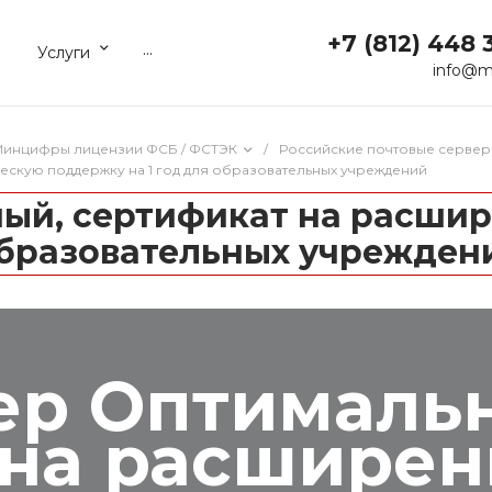
+7 (812) 448 
...
Услуги
info@m
 Минцифры лицензии ФСБ / ФСТЭК
/
Российские почтовые сервер
ескую поддержку на 1 год для образовательных учреждений
ный, сертификат на расши
 образовательных учрежден
ер Оптималь
 на расшире