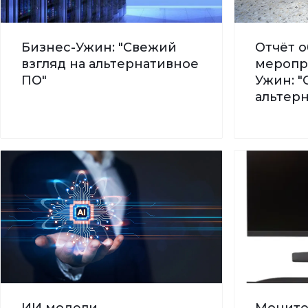
Бизнес-Ужин: "Свежий
Отчёт о
взгляд на альтернативное
меропр
ПО"
Ужин: "
альтер
ИИ модели -
Монито