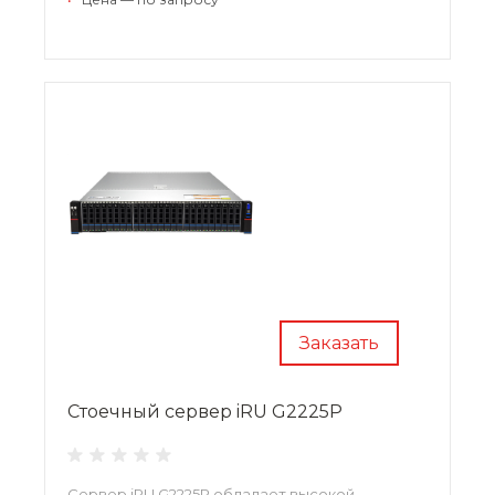
Заказать
Стоечный сервер iRU G2225P
Сервер iRU G2225P обладает высокой