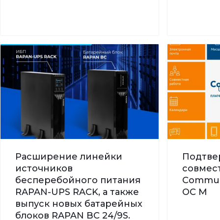
Расширение линейки
Подтве
источников
совмес
бесперебойного питания
Commun
RAPAN-UPS RACK, а также
ОС М
выпуск новых батарейных
блоков RAPAN BC 24/9S.