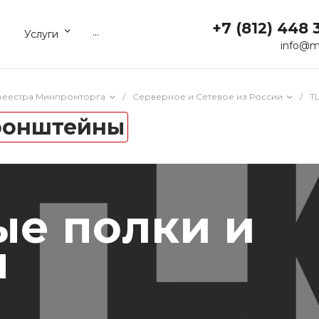
+7 (812) 448 
...
Услуги
info@m
реестра Минпромторга
/
Серверное и Сетевое из России
/
T
кронштейны
ые полки и
ы