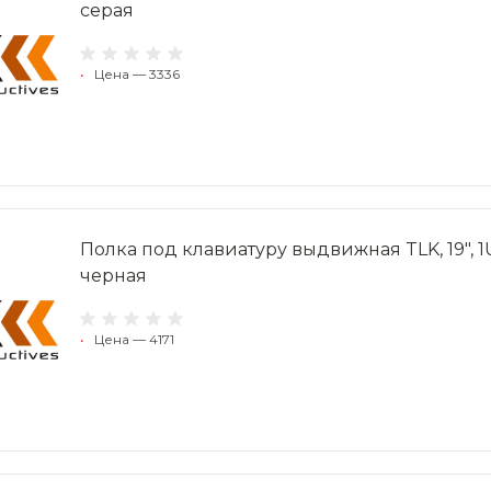
серая
•
Цена — 3336
Полка под клавиатуру выдвижная TLK, 19", 
черная
•
Цена — 4171