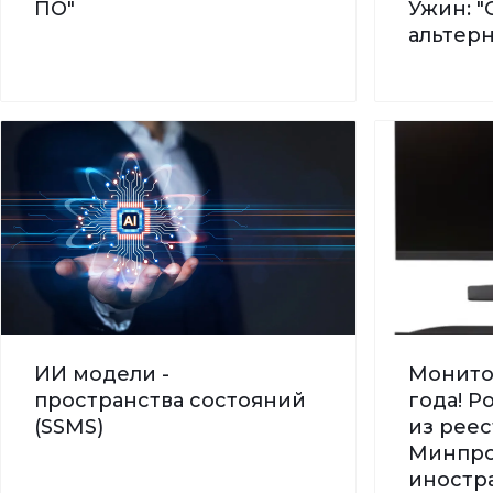
ПО"
Ужин: "
альтер
ИИ модели -
Монито
пространства состояний
года! 
(SSMS)
из реес
Минпро
иностра