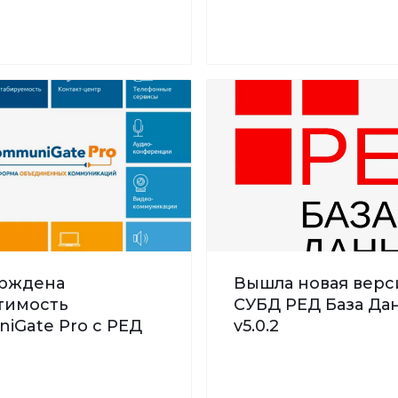
рждена
Вышла новая верс
тимость
СУБД РЕД База Дан
iGate Pro с РЕД
v5.0.2