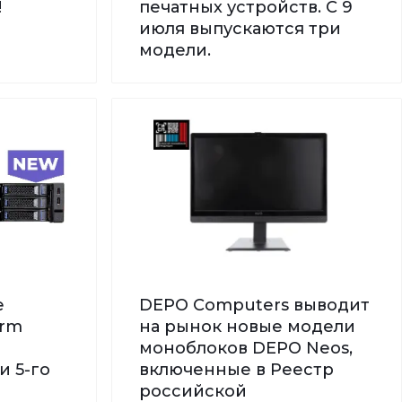
!
печатных устройств. С 9
июля выпускаются три
модели.
е
DEPO Computers выводит
orm
на рынок новые модели
моноблоков DEPO Neos,
и 5-го
включенные в Реестр
российской