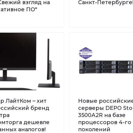
Свежий взгляд на
Санкт-Петербурге
нативное ПО"
р ЛайтКом – хит
Новые российски
Российский бренд
серверы DEPO St
тра
3500А2R на базе
мторга дешевле
процессоров 4-го 
нных аналогов!
поколений