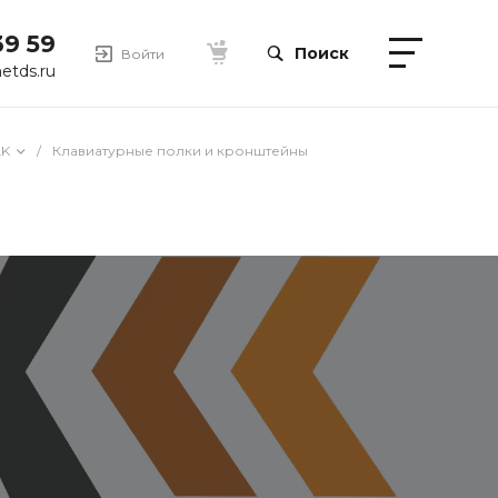
39 59
Поиск
Войти
etds.ru
LK
/
Клавиатурные полки и кронштейны