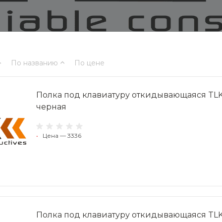
По названию
По цене
Полка под клавиатуру откидывающаяся TLK, 1
черная
•
Цена — 3336
Полка под клавиатуру откидывающаяся TLK, 1