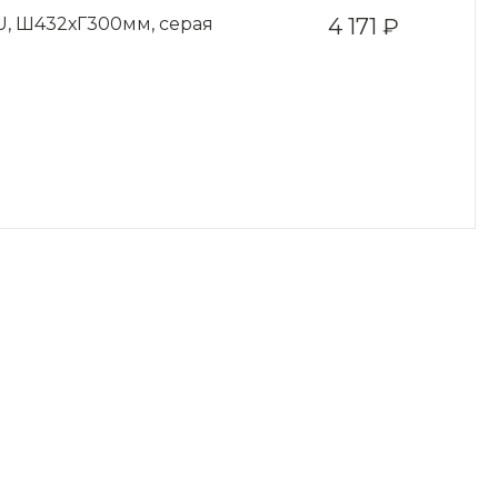
1U, Ш432хГ300мм, серая
4 171 ₽