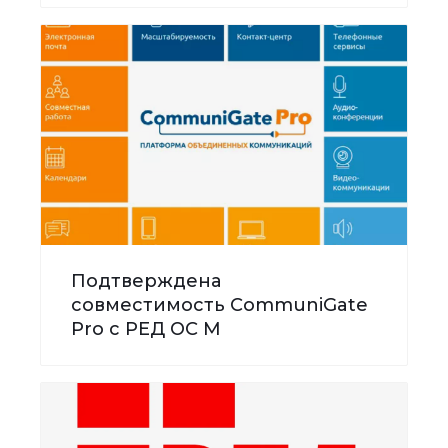
Подтверждена
совместимость CommuniGate
Pro с РЕД ОС М