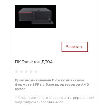
Заказать
ПК Гравитон Д30А
Производительный ПК в компактном
формате SFF на базе процессоров AMD
Ryzen
ПК корпоративного класса с интегрированным
видеоядром аналогичным по
производительности дискретным...