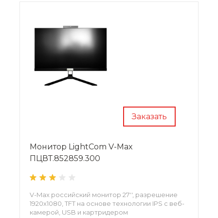
Заказать
Монитор LightCom V-Max
ПЦВТ.852859.300
V-Max российский монитор 27'', разрешение
1920х1080, TFT на основе технологии IPS с веб-
камерой, USB и картридером