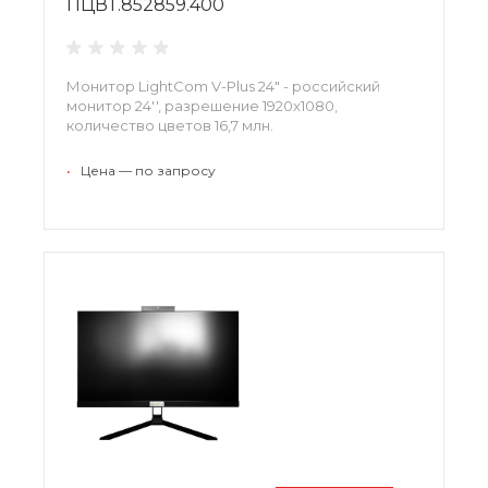
ПЦВТ.852859.400
Монитор LightCom V-Plus 24" - российский
монитор 24'', разрешение 1920х1080,
количество цветов 16,7 млн.
•
Цена — по запросу