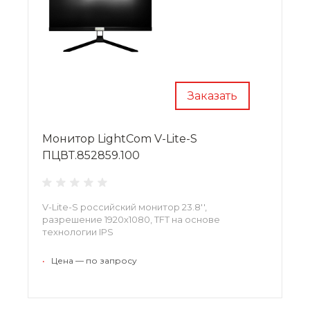
Заказать
Монитор LightCom V-Lite-S
ПЦВТ.852859.100
V-Lite-S российский монитор 23.8'',
разрешение 1920х1080, TFT на основе
технологии IPS
•
Цена — по запросу