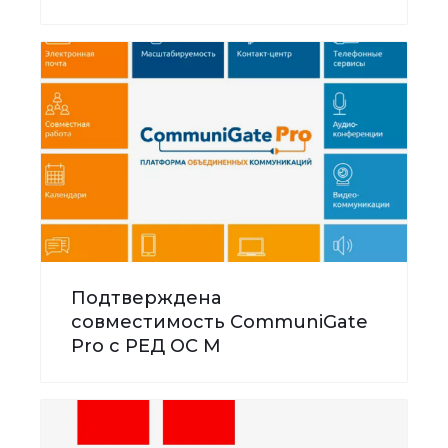
Подтверждена
совместимость CommuniGate
Pro с РЕД ОС М