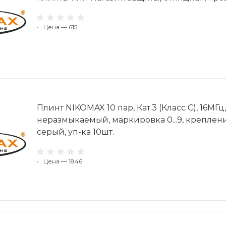
•
Цена — 615
Плинт NIKOMAX 10 пар, Кат.3 (Класс C), 16МГ
неразмыкаемый, маркировка 0...9, креплен
серый, уп-ка 10шт.
•
Цена — 1846