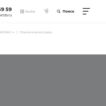
39 59
Поиск
Войти
etds.ru
IKOMAX
/
Плинты и аксессуары