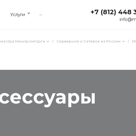
+7 (812) 448 
...
Услуги
info@m
реестра Минпромторга
/
Серверное и Сетевое из России
/
N
ксессуары