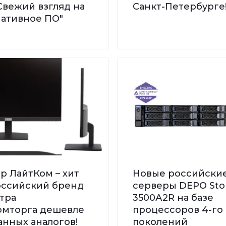
Свежий взгляд на
Санкт-Петербурге
нативное ПО"
р ЛайтКом – хит
Новые российски
Российский бренд
серверы DEPO St
тра
3500А2R на базе
мторга дешевле
процессоров 4-го 
нных аналогов!
поколений