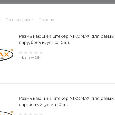
По названию
По цене
Размыкающий штекер NIKOMAX, для размыка
пару, белый, уп-ка 10шт.
•
Цена — 218
Размыкающий штекер NIKOMAX, для размык
пар, белый, уп-ка 10шт.