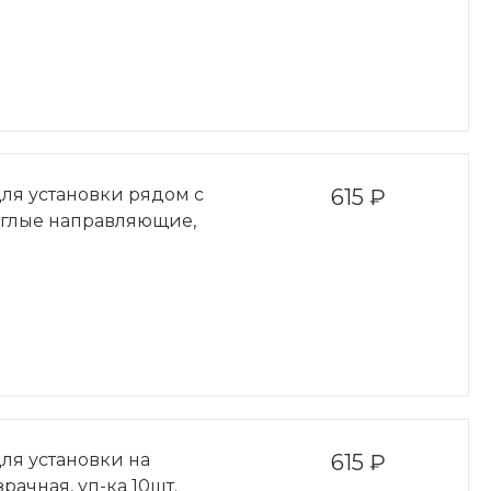
ля установки рядом с
615 ₽
углые направляющие,
ля установки на
615 ₽
рачная, уп-ка 10шт.