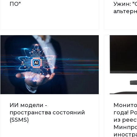
ПО"
Ужин: "
альтер
ИИ модели -
Монито
пространства состояний
года! 
(SSMS)
из реес
Минпро
иностра