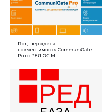
Подтверждена
совместимость CommuniGate
Pro с РЕД ОС М