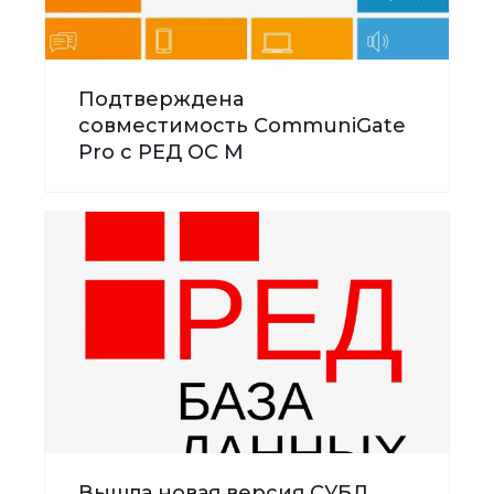
Подтверждена
совместимость CommuniGate
Pro с РЕД ОС М
Вышла новая версия СУБД