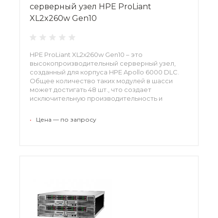
серверный узел HPE ProLiant
XL2x260w Gen10
HPE ProLiant XL2x260w Gen10 – это
высокопроизводительный серверный узел,
созданный для корпуса HPE Apollo 6000 DLC.
Общее количество таких модулей в шасси
может достигать 48 шт., что создает
исключительную производительность и
высочайшую плотность ресурсов вычисления.
Каждый модуль обслуживается отдельно,
•
Цена — по запросу
имеет собственные аппаратные и
программные мощности, а также систему
безопасности, отвечающую новейшим
стандартам.