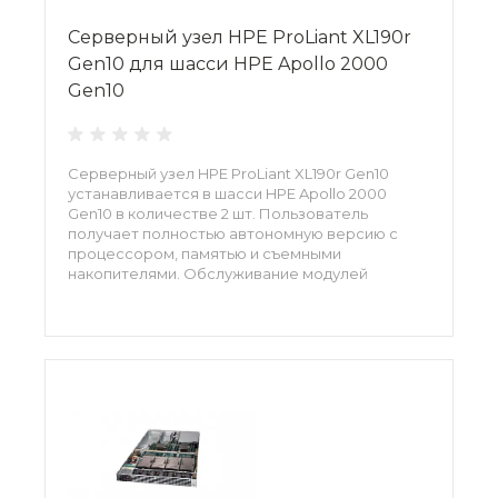
Серверный узел HPE ProLiant XL190r
Gen10 для шасси HPE Apollo 2000
Gen10
Серверный узел HPE ProLiant XL190r Gen10
устанавливается в шасси HPE Apollo 2000
Gen10 в количестве 2 шт. Пользователь
получает полностью автономную версию с
процессором, памятью и съемными
накопителями. Обслуживание модулей
производится отдельно друг от друга, без
остановки работы шасси. Современный
серверный узел обеспечивает безопасность
государственного уровня. Большинство задач
здесь автоматизировано.