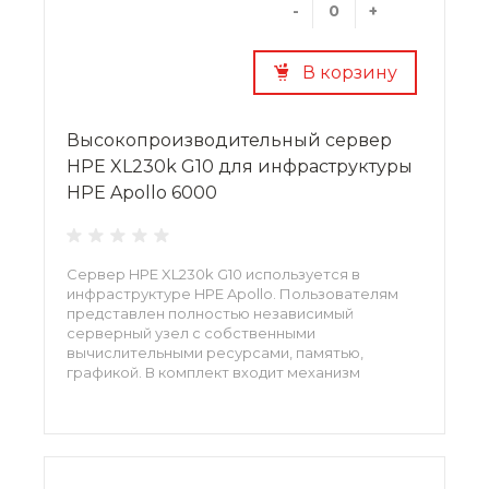
-
+
В корзину
Высокопроизводительный сервер
HPE XL230k G10 для инфраструктуры
HPE Apollo 6000
Сервер HPE XL230k G10 используется в
инфраструктуре HPE Apollo. Пользователям
представлен полностью независимый
серверный узел с собственными
вычислительными ресурсами, памятью,
графикой. В комплект входит механизм
управления, где большинство задач
автоматизировано. Микропрограммная
система безопасности обеспечивает
исключительную защиту.