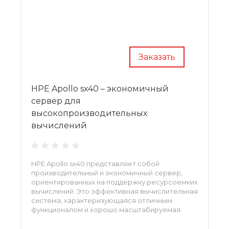
Заказать
HPE Apollo sx40 – экономичный
сервер для
высокопроизводительных
вычислений
HPE Apollo sx40 представляет собой
производительный и экономичный сервер,
ориентированных на поддержку ресурсоемких
вычислений. Это эффективная вычислительная
система, характеризующаяся отличным
функционалом и хорошо масштабируемая.
Сервер выполнен в компактном форм-
факторе 1U и устанавливается в стандартную