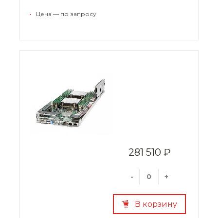
сравнению с обычными стоечными
серверами. Система обладает отличным
•
Цена — по запросу
функционалом и характеризуется прекрасной
гибкостью. Шасси может размещаться в
стандартных стойках.
281 510 ₽
-
+
В корзину