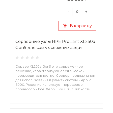
-
+
В корзину
Серверные узлы HPE ProLiant XL250a
Gen9 для самых сложных задач
Сервер XL250a Gen9 это современное
решение, характеризующееся высокой
производительностью. Сервер предназначен
для использования в рамках системы Apollo
6000. Решение использует передовые
процессоры Intel Xeon E5-2600 v3. Гибкость
конфигурации позволяет подобрать вариант,
максимально точно подходящий для ваших
рабочих нагрузок. Поддержка двух
ускорителей позволяет достичь небывалой
производительности.