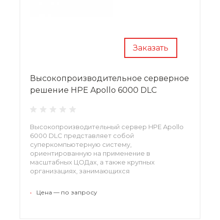
Заказать
Высокопроизводительное серверное
решение HPE Apollo 6000 DLC
Высокопроизводительный сервер HPE Apollo
6000 DLC представляет собой
суперкомпьютерную систему,
ориентированную на применение в
масштабных ЦОДах, а также крупных
организациях, занимающихся
высокопроизводительными вычислениями.
Значительным преимуществом данной
•
Цена — по запросу
платформы является модульная архитектура,
которая позволяет наращивать
вычислительные мощности без усложнения