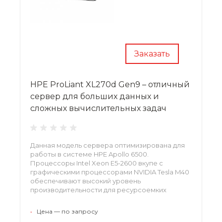
Заказать
HPE ProLiant XL270d Gen9 – отличный
сервер для больших данных и
сложных вычислительных задач
Данная модель сервера оптимизирована для
работы в системе HPE Apollo 6500.
Процессоры Intel Xeon E5-2600 вкупе с
графическими процессорами NVIDIA Tesla M40
обеспечивают высокий уровень
производительности для ресурсоемких
операций, таких как анализ больших массивов
данных и прогнозирования. Модульная
•
Цена — по запросу
архитектура позволяет масштабировать