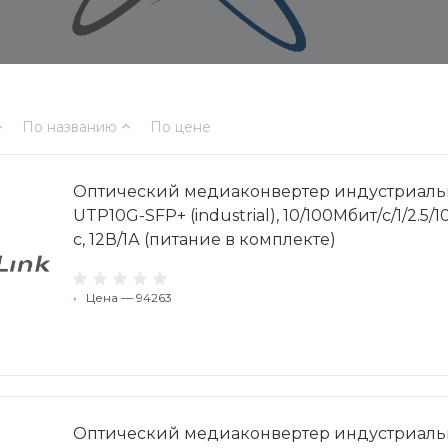
По названию
По цене
Оптический медиаконвертер индустриаль
UTP10G-SFP+ (industrial), 10/100Мбит/с/1/2.5/10
с, 12В/1А (питание в комплекте)
•
Цена — 94263
Оптический медиаконвертер индустриаль