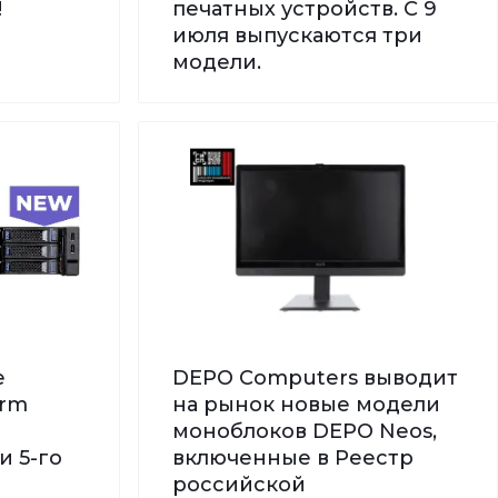
!
печатных устройств. С 9
июля выпускаются три
модели.
е
DEPO Computers выводит
orm
на рынок новые модели
моноблоков DEPO Neos,
и 5-го
включенные в Реестр
российской