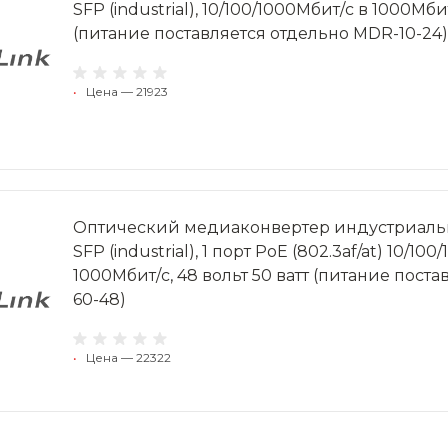
SFP (industrial), 10/100/1000Мбит/с в 1000Мбит
(питание поставляется отдельно MDR-10-24)
•
Цена — 21923
Оптический медиаконвертер индустриаль
SFP (industrial), 1 порт PoE (802.3af/at) 10/10
1000Мбит/с, 48 вольт 50 ватт (питание пост
60-48)
•
Цена — 22322