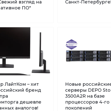
Свежий взгляд на
Санкт-Петербурге
нативное ПО"
р ЛайтКом – хит
Новые российски
Российский бренд
серверы DEPO St
тра
3500А2R на базе
мторга дешевле
процессоров 4-го 
нных аналогов!
поколений