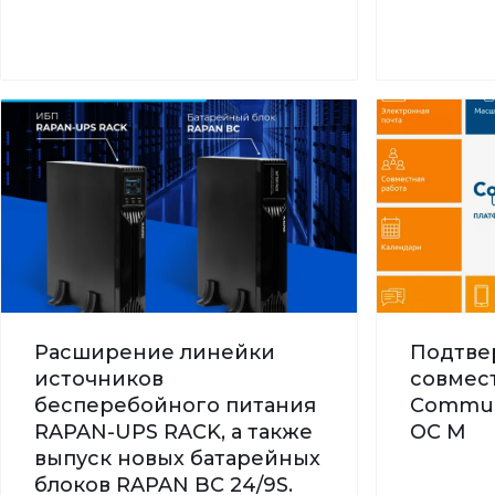
Расширение линейки
Подтве
источников
совмес
бесперебойного питания
Commun
RAPAN-UPS RACK, а также
ОС М
выпуск новых батарейных
блоков RAPAN BC 24/9S.