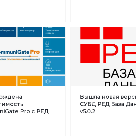
рждена
Вышла новая верс
тимость
СУБД РЕД База Дан
iGate Pro с РЕД
v5.0.2