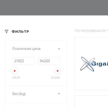
По популярности
ФИЛЬТР
Розничная цена
21923
94263
Вес(kg)