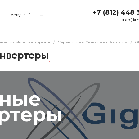
+7 (812) 448 
...
Услуги
info@m
реестра Минпромторга
/
Серверное и Сетевое из России
/
G
нвертеры
ные
ртеры