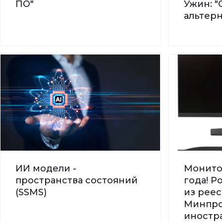
ПО"
Ужин: "
альтер
ИИ модели -
Монито
пространства состояний
года! 
(SSMS)
из реес
Минпро
иностра