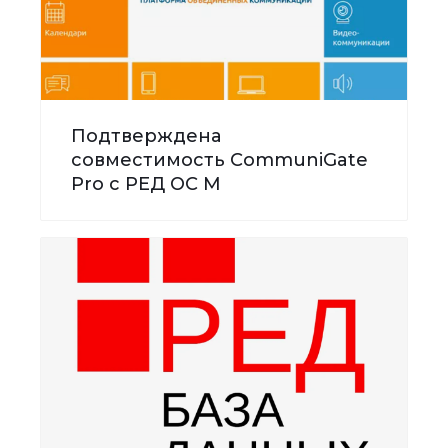
Подтверждена
совместимость CommuniGate
Pro с РЕД ОС М