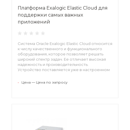
Платформа Exalogic Elastic Cloud для
поддержки самых важных
приложений
Система Oracle Exalogic Elastic Cloud относится
к числу качественного и функционального
оборудования, которое позволяет решать
широкий спектр задач. Ее отличает высокая
надежность и производительность.
Устройство поставляется уже в настроенном
виде, позволяя сэкономить время и средства.
Представленная система является
•
Цена — Цена по запросу
универсальным решением от известного
производителя. С ее помощью владелец
сможет производить различные действия,
включая операции с архивными базами данных,
имеющими огромный объем, и другие
транзакции.