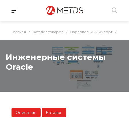
Главная
/
Каталог товаров
/
Параллельный импорт
/
Серв
Инженерные системы
Oracle
Описание
Каталог