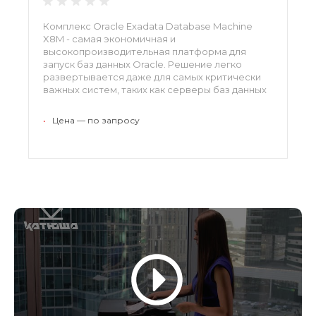
Комплекс Oracle Exadata Database Machine
X8M - самая экономичная и
высокопроизводительная платформа для
запуск баз данных Oracle. Решение легко
развертывается даже для самых критически
важных систем, таких как серверы баз данных
и серверы хранения. Рекордная
производительность, доступность
•
Цена — по запросу
операторского класса и оптимизированная
стоимость дополняют список преимуществ
решения.