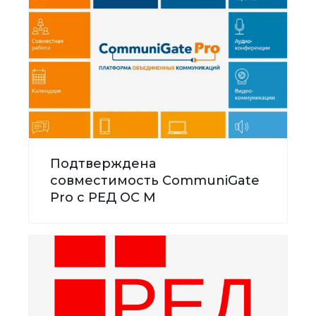
Подтверждена
совместимость CommuniGate
Pro с РЕД ОС М