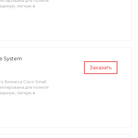
оектирована для полной
единую, легкую в
ge System
Заказать
о бизнеса Cisco Small
оектирована для полной
единую, легкую в