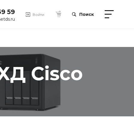
39 59
Поиск
Войти
etds.ru
ХД Cisco