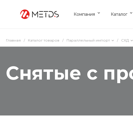
Компания
Каталог
Главная
/
Каталог товаров
/
Параллельный импорт
/
СХД
Снятые с пр