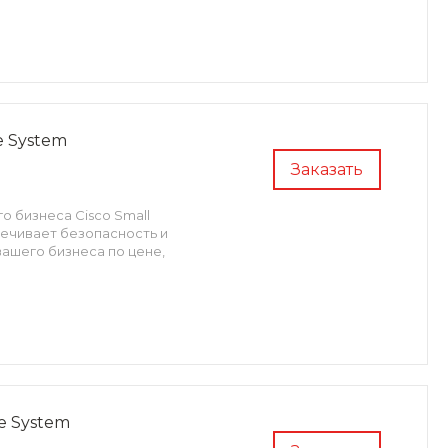
e System
Заказать
о бизнеса Cisco Small
печивает безопасность и
ашего бизнеса по цене,
ge System