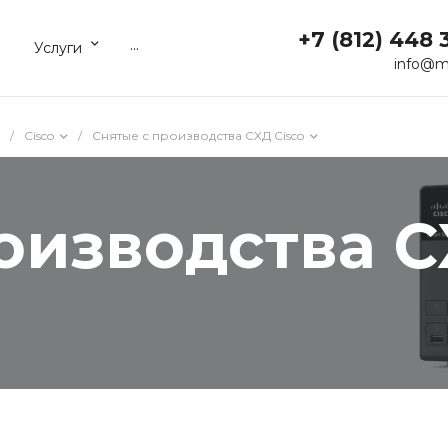
+7 (812) 448 
...
Услуги
info@m
/
Cisco
/
Снятые с производства СХД Cisco
оизводства С