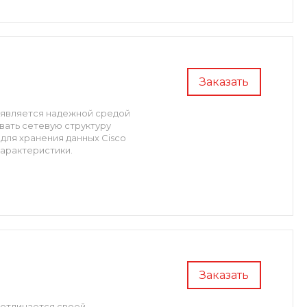
Заказать
e является надежной средой
вать сетевую структуру
для хранения данных Cisco
характеристики.
Заказать
 отличается своей