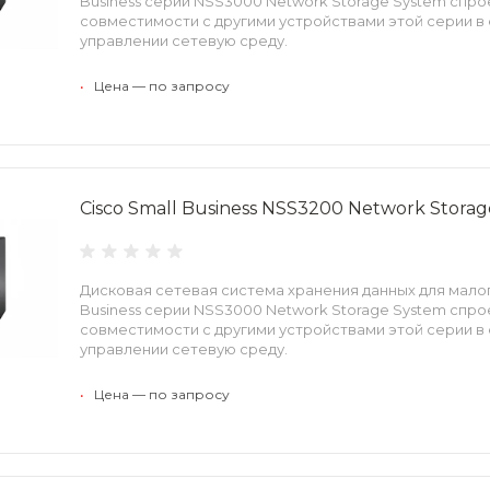
Business серии NSS3000 Network Storage System спр
совместимости с другими устройствами этой серии в 
управлении сетевую среду.
•
Цена — по запросу
Cisco Small Business NSS3200 Network Stora
Дисковая сетевая система хранения данных для малог
Business серии NSS3000 Network Storage System спр
совместимости с другими устройствами этой серии в 
управлении сетевую среду.
•
Цена — по запросу