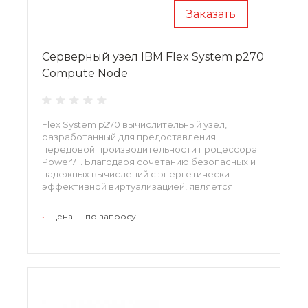
Заказать
Серверный узел IBM Flex System p270
Compute Node
Flex System p270 вычислительный узел,
разработанный для предоставления
передовой производительности процессора
Power7+. Благодаря сочетанию безопасных и
надежных вычислений с энергетически
эффективной виртуализацией, является
идеальным решением для объединения
виртуальных приложений и рабочих сред,
•
Цена — по запросу
нуждающихся в разнообразии конфигураций
для соответствия нуждам емкости и роста.