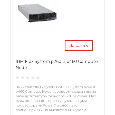
Заказать
IBM Flex System p260 и p460 Compute
Node
Вычислительные узлы IBM Flex System p260 и
p460 Compute Node - серверы, созданные на
базе архитектуры технологии IBM Power. Flex
p260 половинно-ширинные узлы с двумя
процессорами Power7, а p460 - это
полноширинный вычислительный узел с
четырьмя процессорами Power7.