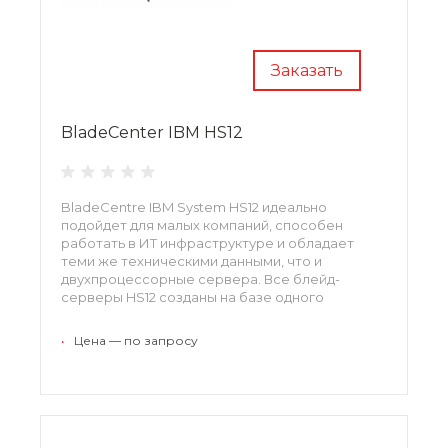
Заказать
BladeCenter IBM HS12
BladeCentre IBM System HS12 идеально
подойдет для малых компаний, способен
работать в ИТ инфраструктуре и обладает
теми же техническими данными, что и
двухпроцессорные сервера. Все блейд-
серверы HS12 созданы на базе одного
процессора и призваны обеспечивать
каждому клиенту стойкость и гибкость в
•
Цена — по запросу
использовании.