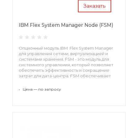
Заказать
IBM Flex System Manager Node (FSM)
Опционный модуль IBM Flex System Manager
для управления сетями, виртуализацией и
системами хранения. FSM - это модуль для
системного управления, который позволяет
обеспечить эффективность и сокращение
затрат для дата-центра. FSM обеспечивает
заранее интегрированную среду виртуального
управления серверами, устройствами
•
Цена — по запросу
хранения и сети, которая с легкостью
управляется из единого интерфейса.