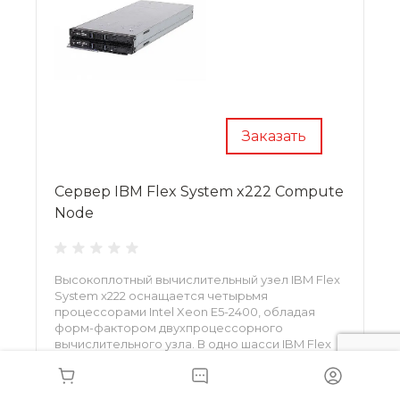
Заказать
Сервер IBM Flex System x222 Compute
Node
Высокоплотный вычислительный узел IBM Flex
System x222 оснащается четырьмя
процессорами Intel Xeon E5-2400, обладая
форм-фактором двухпроцессорного
вычислительного узла. В одно шасси IBM Flex
System Chassis можно установить до 13 таких
серверных узлов, получив превосходные
вычислительные возможности при низком
•
Цена — по запросу