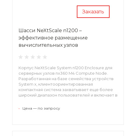
Заказать
Шасси NeXtScale n1200 –
эффективное размещение
вычислительных узлов
Корпус NeXtScale System n1200 Enclosure для
серверных узлов nx360 M4 Compute Node.
Разработанная на базе семейства устройств
System x, клиентоориентированная
компактная система захватывает еще более
широкий диапазон пользователей и включает в
себя мощнейшие вычислительные узлы и
энергоэффективное бюджетное шасси из 12
•
Цена — по запросу
отсеков.