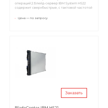
операций;2.Блейд-сервер IBM System HS22
содержит сверхбыстрые, с тактовой частотой
1333 Мгц 12 модули памяти DDR-3 DIMM
емкостью 16 гигабайт с полной буферизацией и
•
Цена — по запросу
до 192 гигабайт в целом.
Заказать
BladeCenter IBM HS21