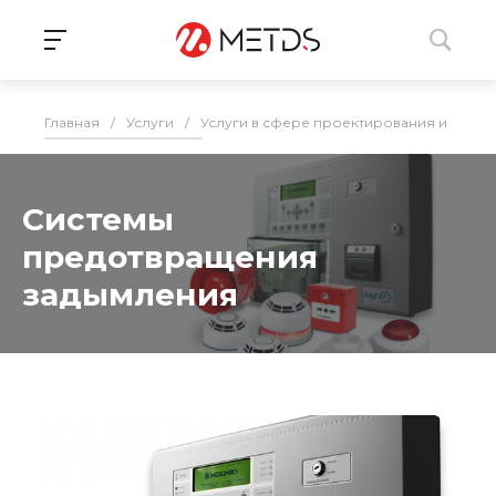
Главная
/
Услуги
/
Услуги в сфере проектирования и монта
Системы
предотвращения
задымления