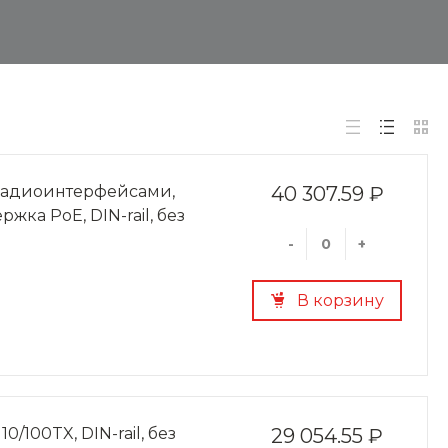
 радиоинтерфейсами,
40 307.59 ₽
ржка PoE, DIN-rail, без
-
+
В корзину
/100TX, DIN-rail, без
29 054.55 ₽