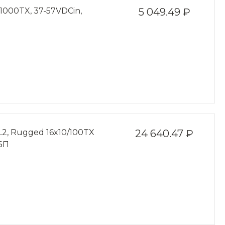
000TX, 37-57VDCin,
5 049.49 ₽
, Rugged 16x10/100TX
24 640.47 ₽
 БП