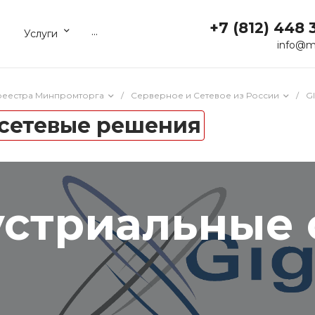
+7 (812) 448 
...
Услуги
info@m
реестра Минпромторга
/
Серверное и Сетевое из России
/
G
 сетевые решения
устриальные