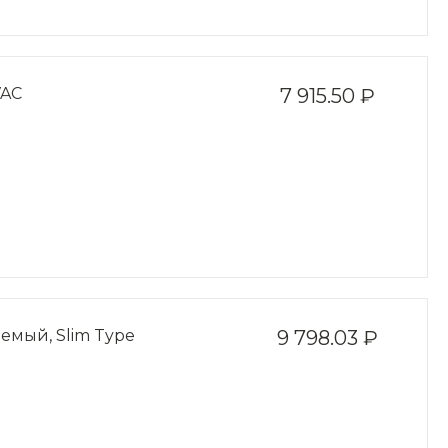
VAC
7 915.50 ₽
мый, Slim Type
9 798.03 ₽