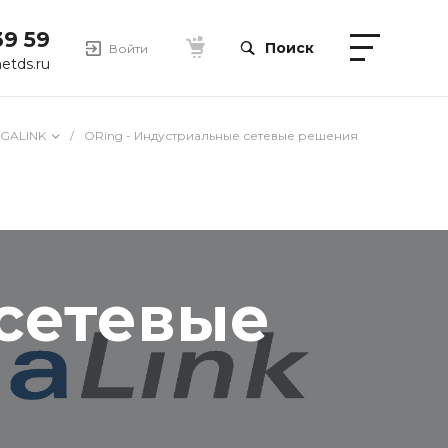
39 59
Поиск
Войти
etds.ru
IGALINK
/
ORing - Индустриальные сетевые решения
 сетевые