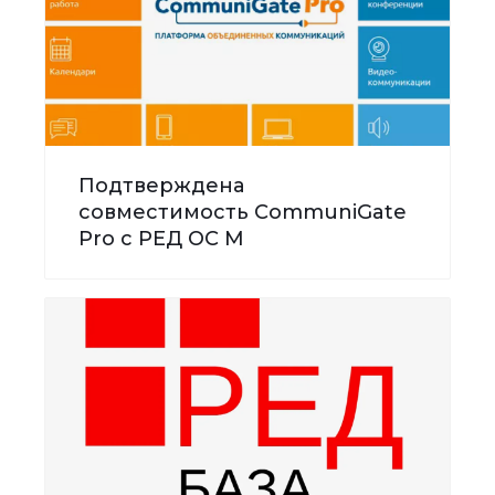
Подтверждена
совместимость CommuniGate
Pro с РЕД ОС М