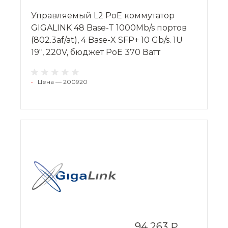
Управляемый L2 PoE коммутатор
GIGALINK 48 Base-T 1000Mb/s портов
(802.3af/at), 4 Base-X SFP+ 10 Gb/s. 1U
19'', 220V, бюджет PoE 370 Ватт
•
Цена — 200920
94 263 ₽