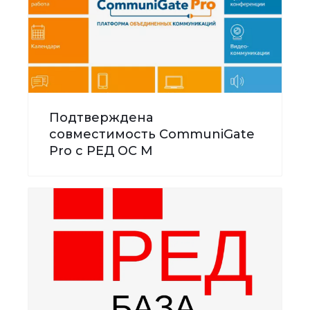
Подтверждена
совместимость CommuniGate
Pro с РЕД ОС М