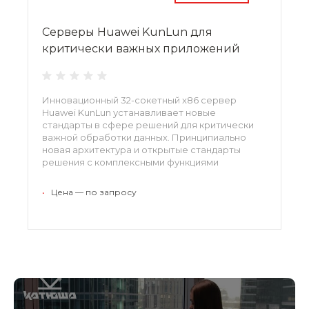
Серверы Huawei KunLun для
критически важных приложений
Инновационный 32-сокетный x86 сервер
Huawei KunLun устанавливает новые
стандарты в сфере решений для критически
важной обработки данных. Принципиально
новая архитектура и открытые стандарты
решения с комплексными функциями
обеспечения доступности и удобства
эксплуатации (RAS 2.0), а также с
•
Цена — по запросу
инновационными технологиями
межпроцессорных соединений.