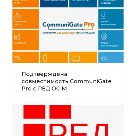
Подтверждена
совместимость CommuniGate
Pro с РЕД ОС М