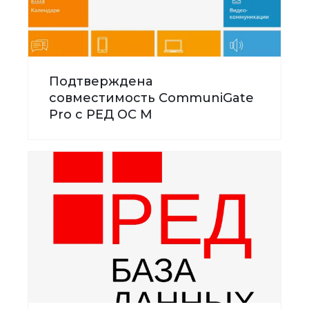
Подтверждена
совместимость CommuniGate
Pro с РЕД ОС М