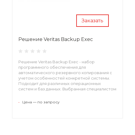
Заказать
Решение Veritas Backup Exec
Решение Veritas Backup Exec - набор
программного обеспечения для
автоматического резервного копирования с
учетом особенностей конкретной системы.
Подходит для различных операционных
систем и баз данных. Выбранная специалистом
многоуровневая дедупликация данных на
уровне блоков помогает сократить объем
•
Цена — по запросу
файлов, а централизованное управление
делает пользование ПО простым и приятным.