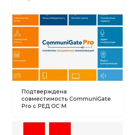
Подтверждена
совместимость CommuniGate
Pro с РЕД ОС М