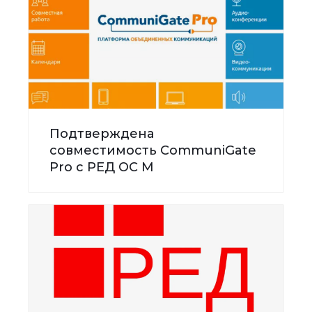
Подтверждена
совместимость CommuniGate
Pro с РЕД ОС М