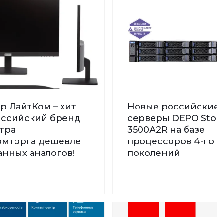
р ЛайтКом – хит
Новые российски
Российский бренд
серверы DEPO St
тра
3500А2R на базе
мторга дешевле
процессоров 4-го 
нных аналогов!
поколений