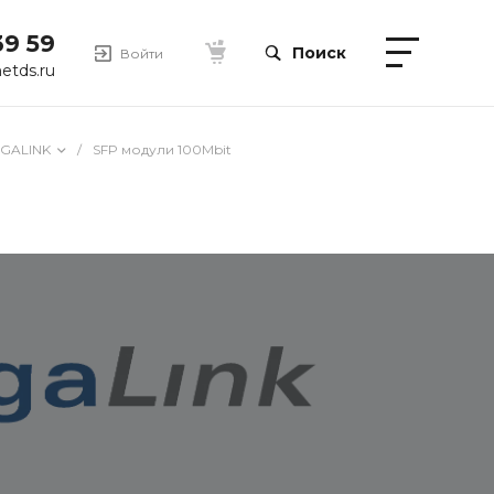
39 59
Поиск
Войти
etds.ru
IGALINK
/
SFP модули 100Mbit