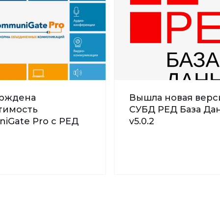
рждена
Вышла новая верс
тимость
СУБД РЕД База Дан
iGate Pro с РЕД
v5.0.2