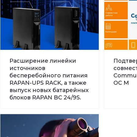
Расширение линейки
Подтве
источников
совмес
бесперебойного питания
Commun
RAPAN-UPS RACK, а также
ОС М
выпуск новых батарейных
блоков RAPAN BC 24/9S.