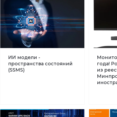
ИИ модели -
Монито
пространства состояний
года! 
(SSMS)
из реес
Минпро
иностра