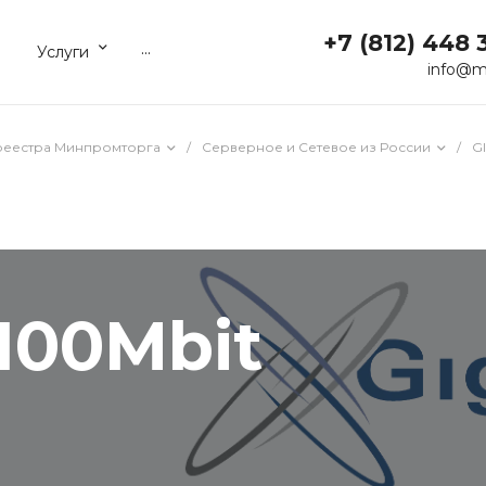
+7 (812) 448 
...
Услуги
info@m
реестра Минпромторга
/
Серверное и Сетевое из России
/
G
100Mbit