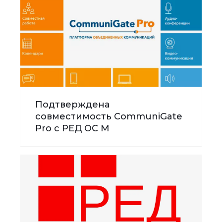
Подтверждена
совместимость CommuniGate
Pro с РЕД ОС М