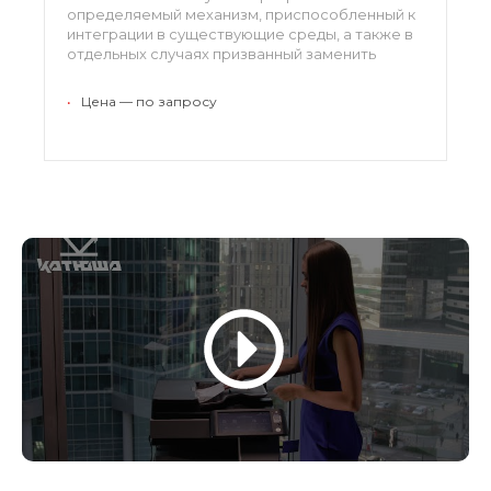
определяемый механизм, приспособленный к
интеграции в существующие среды, а также в
отдельных случаях призванный заменить
действующие массивы. С точки зрения
производительности платформа обходит
•
Цена — по запросу
большинство аналогов сегмента, также она
характеризуется высоким потенциалом
масштабирования.