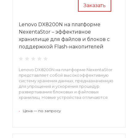
Заказать
Lenovo DX8200N на платформе
NexentaStor – эффективное
хранилище для файлов и блоков с
поддержкой Flash-накопителей
Lenovo DX8200N на платформе NexentaStor
представляет собой высокоэффективную
систему хранения данных, предназначенную
для упрощения и ускорения процедур
развертывания блоковых и файловых
хранилищ. Новые устройства отличаются
простотой масштабирования, числом
поддерживаемых функций, а также доступной
•
Цена — по запросу
ценой. Оборудование будет оптимальным
вариантом для развивающихся компаний,
готовых вкладывать инвестиции в развитие ИТ-
среды по мере потребности в этом.